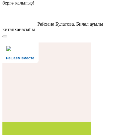
бергә ҡалығыҙ!
Райхана Булатова. Билал ауылы
китапханасыһы
Решаем вместе