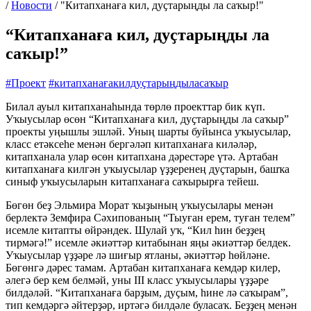
/
Новости
/
"Китапханаға кил, дуҫтарыңды ла саҡыр!"
“Китапханаға кил, дуҫтарыңды ла
саҡыр!”
#Проект
#китапханағакилдуҫтарыңдыласаҡыр
Билал ауыл китапханаһында төрлө проекттар бик күп.
Уҡыусылар өсөн “Китапханаға кил, дуҫтарыңды ла саҡыр”
проекты уңышлы эшләй. Уның шарты буйынса уҡыусылар,
класс етәксеһе менән бергәләп китапханаға киләләр,
китапханала улар өсөн китапхана дәрестәре үтә. Артабан
китапханаға килгән уҡыусылар үҙҙеренең дуҫтарын, башҡа
синыф уҡыусыларын китапханаға саҡырырға тейеш.
Бөгөн беҙ Эльмира Морат ҡыҙының уҡыусылары менән
берлектә Земфира Сәхипованың “Тыуған ерем, туған телем”
исемле китапты өйрәндек. Шулай уҡ, “Кил һин беҙҙең
тирмәгә!” исемле әкиәттәр китабынан яңы әкиәттәр белдек.
Уҡыусылар үҙҙәре лә шиғыр ятланы, әкиәттәр һөйләне.
Бөгөнгә дәрес тамам. Артабан китапханаға кемдәр килер,
әлегә бер кем белмәй, уны III класс уҡыусылары үҙҙәре
билдәләй. “Китапханаға барҙым, дуҫым, һине лә саҡырам”,
тип кемдәргә әйтерҙәр, иртәгә билдәле буласаҡ. Беҙҙең менән