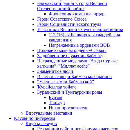
Баймакский район в годы Великой
Отечественнной войны
Фронтовик яҡташ шағирҙар
Герои Советского Союза
Герои Социалистического труда
Участники Великой Отечественной войны
112 (16) –я Башкирская гвардейская
кавдивизия
Награжденные орденами ВОВ
Полные кавалеры ордена «Славы»
За доблестное служение Баймаку
Награжденные медалями “Ал да нур сәс
халҡыңа”, “Милләт әсәһе”
Знаменитые люди
Известные люди Баймакского района
“Ученые земли Баймакской”
Ҡурайсылар төйәге
Бурзянский и Тунгаурский роды
Бурзян
Тангаур
Ишан просветитель
Виртуальные выставки
Клубы по интересам
Клуб краеведов
Резолюция районного форума краеведов