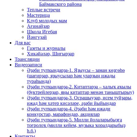
Баймакского района
Теплые встречи
Мастерица
Клуб молодых мам
Ағинәйҙәр
Школа Игебая
Йәнгүҙәй
Для вас
Газеты и журналы
Хикәйәләр, Шиғырҙар
Трансляции
Видеозаписи
Әҙәби тулҡындарҙа-1. Яҙыусы – заман көҙгөһө
(шағирҙар, яҙыусылар һәм уларҙың ижады
тураһында)
Әҙәби тулҡындарҙа-2. Китаптарҙа – халыҡ аҡылы
(буктрейлерҙар, яңы китаптар менән таныштырыу)
Әҙәби тулҡындарҙа-3. Осрашыуҙар, исем туйҙары,
ижад һәм хәтер кисәләре, әҙәби йыйындар
Әҙәби тулҡындарҙа-4. Әҙәби һәм ижади
конкурстар, марафондар, акциялар
Әҙәби тулҡындарҙа-5. Милли йолаларыбыҙға
тоғролоҡ (милли кейем, музыка ҡоралдарыбыҙ
һ.б.)
Контакты