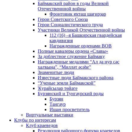
Баймакский район в годы Великой
Отечественнной войны
Фронтовик яҡташ шағирҙар
Герои Советского Союза
Герои Социалистического труда
Участники Великой Отечественной войны
112 (16) –я Башкирская гвардейская
кавдивизия
Награжденные орденами ВОВ
Полные кавалеры ордена «Славы»
За доблестное служение Баймаку
Награжденные медалями “Ал да нур сәс
халҡыңа”, “Милләт әсәһе”
Знаменитые люди
Известные люди Баймакского района
“Ученые земли Баймакской”
Ҡурайсылар төйәге
Бурзянский и Тунгаурский роды
Бурзян
Тангаур
Ишан просветитель
Виртуальные выставки
Клубы по интересам
Клуб краеведов
Резолюция районного форума краеведов