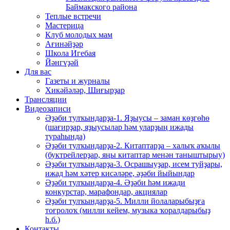
Баймакского района
Теплые встречи
Мастерица
Клуб молодых мам
Ағинәйҙәр
Школа Игебая
Йәнгүҙәй
Для вас
Газеты и журналы
Хикәйәләр, Шиғырҙар
Трансляции
Видеозаписи
Әҙәби тулҡындарҙа-1. Яҙыусы – заман көҙгөһө
(шағирҙар, яҙыусылар һәм уларҙың ижады
тураһында)
Әҙәби тулҡындарҙа-2. Китаптарҙа – халыҡ аҡылы
(буктрейлерҙар, яңы китаптар менән таныштырыу)
Әҙәби тулҡындарҙа-3. Осрашыуҙар, исем туйҙары,
ижад һәм хәтер кисәләре, әҙәби йыйындар
Әҙәби тулҡындарҙа-4. Әҙәби һәм ижади
конкурстар, марафондар, акциялар
Әҙәби тулҡындарҙа-5. Милли йолаларыбыҙға
тоғролоҡ (милли кейем, музыка ҡоралдарыбыҙ
һ.б.)
Контакты