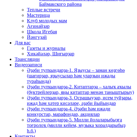
Баймакского района
Теплые встречи
Мастерица
Клуб молодых мам
Ағинәйҙәр
Школа Игебая
Йәнгүҙәй
Для вас
Газеты и журналы
Хикәйәләр, Шиғырҙар
Трансляции
Видеозаписи
Әҙәби тулҡындарҙа-1. Яҙыусы – заман көҙгөһө
(шағирҙар, яҙыусылар һәм уларҙың ижады
тураһында)
Әҙәби тулҡындарҙа-2. Китаптарҙа – халыҡ аҡылы
(буктрейлерҙар, яңы китаптар менән таныштырыу)
Әҙәби тулҡындарҙа-3. Осрашыуҙар, исем туйҙары,
ижад һәм хәтер кисәләре, әҙәби йыйындар
Әҙәби тулҡындарҙа-4. Әҙәби һәм ижади
конкурстар, марафондар, акциялар
Әҙәби тулҡындарҙа-5. Милли йолаларыбыҙға
тоғролоҡ (милли кейем, музыка ҡоралдарыбыҙ
һ.б.)
Контакты