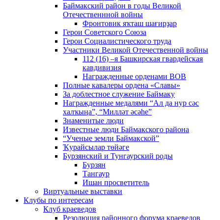
Баймакский район в годы Великой
Отечественнной войны
Фронтовик яҡташ шағирҙар
Герои Советского Союза
Герои Социалистического труда
Участники Великой Отечественной войны
112 (16) –я Башкирская гвардейская
кавдивизия
Награжденные орденами ВОВ
Полные кавалеры ордена «Славы»
За доблестное служение Баймаку
Награжденные медалями “Ал да нур сәс
халҡыңа”, “Милләт әсәһе”
Знаменитые люди
Известные люди Баймакского района
“Ученые земли Баймакской”
Ҡурайсылар төйәге
Бурзянский и Тунгаурский роды
Бурзян
Тангаур
Ишан просветитель
Виртуальные выставки
Клубы по интересам
Клуб краеведов
Резолюция районного форума краеведов