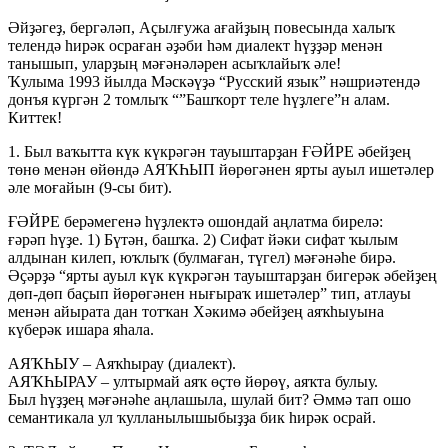
Әйҙәгеҙ, бергәләп, Аҫылғужа ағайҙың повесында халыҡ
телендә һирәк осраған әҙәби һәм диалект һүҙҙәр менән
танышып, уларҙың мәғәнәләрен асыҡлайыҡ әле!
Ҡулыма 1993 йылда Мәскәүҙә “Русский язык” нәшриәтендә
донъя күргән 2 томлыҡ “”Башҡорт теле һүҙлеге”н алам.
Киттек!
1. Был ваҡытта күк күкрәгән тауыштарҙан ҒӘЙРЕ әбейҙең
төнө менән өйөндә АЯҠҺЫП йөрөгәнен ярты ауыл ишетәлер
әле моғайын (9-сы бит).
ҒӘЙРЕ берәмегенә һүҙлектә ошондай аңлатма бирелә:
ғәрәп һүҙе. 1) Бүтән, башҡа. 2) Сифат йәки сифат ҡылым
алдынан килеп, юҡлыҡ (булмаған, түгел) мәғәнәһе бирә.
Әҫәрҙә “ярты ауыл күк күкрәгән тауыштарҙан бигерәк әбейҙең
дөп-дөп баҫып йөрөгәнен нығыраҡ ишетәлер” тип, атлауы
менән айырата дан тотҡан Хәкимә әбейҙең аяҡһыуына
күберәк ишара яһала.
АЯҠҺЫУ – Аяҡһырау (диалект).
АЯҠҺЫРАУ – ултырмай аяҡ өҫтө йөрөү, аяҡта булыу.
Был һүҙҙең мәғәнәһе аңлашыла, шулай бит? Әммә тап ошо
семантикала ул ҡулланылышыбыҙҙа бик һирәк осрай.