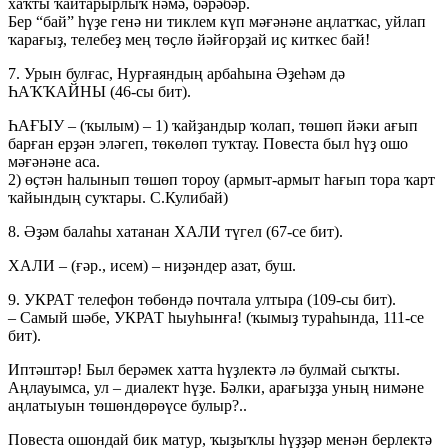
хаҡты ҡайтарырлыҡ нәмә, бәрәбәр.
Бер “бай” һүҙе генә ни тиклем күп мәғәнәне аңлатҡас, уйлап
ҡарағыҙ, телебеҙ мең төҫлө йәйғорҙай иҫ киткес бай!
7. Урын булғас, Нурғаяндың арбаһына Әҙеһәм дә
ҺАҠҠАЙНЫ (46-сы бит).
ҺАҒЫУ – (ҡылым) – 1) ҡайҙандыр ҡолап, төшөп йәки ағып
барған ерҙән эләгеп, төкөлөп туҡтау. Повеста был һүҙ ошо
мәғәнәне аса.
2) өҫтән һалынып төшөп тороу (армыт-армыт һағып тора ҡарт
ҡайындың суҡтары. С.Кулибай)
8. Әҙәм балаһы хатанан ХАЛИ түгел (67-се бит).
ХАЛИ – (ғәр., исем) – ниҙәндер азат, буш.
9. УКРАТ телефон төбөндә почтала ултыра (109-сы бит).
– Самый шәбе, УКРАТ һыуһынға! (ҡымыҙ тураһында, 111-се
бит).
Иптәштәр! Был берәмек хатта һүҙлектә лә булмай сыҡты.
Аңлауымса, ул – диалект һүҙе. Бәлки, арағыҙҙа уның нимәне
аңлатыуын төшөндөрөүсе булыр?..
Повеста ошондай бик матур, ҡыҙыҡлы һүҙҙәр менән берлектә