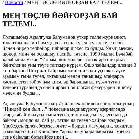
/
Новости
/
МЕҢ ТӨҪЛӨ ЙӘЙҒОРҘАЙ БАЙ ТЕЛЕМ!..
МЕҢ ТӨҪЛӨ ЙӘЙҒОРҘАЙ БАЙ
ТЕЛЕМ!..
Яҡташыбыҙ Аҫылғужа Баһуманов үткер телле журналист,
талантлы шағир һәм яҙыусы ғына түгел, туған теле өсөн
йәнен бирер телһөйәр, илһөйәр шәхес тә булды. Уның менән,
шөкөр, миңә лә осрашыу насибы тәтене. 1999 йылда Бәләбәй
ҡалаһында үткән “Илһам шишмәләре” төбәк-ара шиғриәт
бәйгеһендә уны тәүге тапҡыр күрҙем. Ошо ҡайындар илендә 3
көн барған Шиғриәт байрамы минең ижади үҫешкә тәүге
аҙымым ғына түгел, яҡташым менән танышыу, атайҙарса
хәстәрлеген тойоу һәм кисәләр барышында гүзәл туған
телебеҙ тураһында янып-ярһып һөйләгән фекерҙәрен ишетеү
мәлем дә булды…
Аҫылғужа Баһумановтың 75 йәшлек юбилейы айҡанлы уның
“Ниндәй көн был…” повесына медиакүҙәтеү әҙерләгәндә
әҫәрҙе ябай уҡыусы ғына түгел, тап ижадсы күҙлегенән дә
байҡап, моңло ла, бай ҙа, татлы ла теленә хайран ҡалдым.
Үҙебеҙҙең ерлегебеҙҙең лөғәте – йырҙан матурыраҡ, ҡояштан
яғымлыраҡ бит! Көндәлек “аралашыу ҡоралыбыҙҙы” үҙебеҙ
генә баһалап бөтмәйбеҙ икән!..