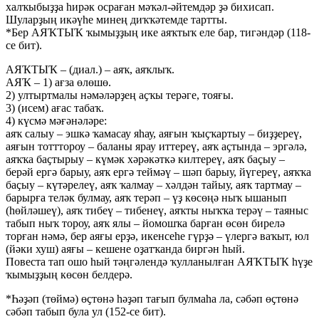
халҡыбыҙҙа һирәк осраған мәҡәл-әйтемдәр ҙә бихисап.
Шуларҙың икәүһе минең диҡҡәтемде тартты.
*Бер АЯҠТЫҠ ҡымыҙҙың ике аяҡтыҡ еле бар, тигәндәр (118-
се бит).
АЯҠТЫҠ – (диал.) – аяҡ, аяҡлыҡ.
АЯҠ – 1) ағза өлөшө.
2) ултыртмалы нәмәләрҙең аҫҡы терәге, тояғы.
3) (исем) ағас табаҡ.
4) күсмә мәғәнәләре:
аяҡ салыу – эшкә ҡамасау яһау, аяғын ҡыҫҡартыу – биҙҙереү,
аяғын тотттороу – баланы ярау иттереү, аяҡ аҫтында – эргәлә,
аяҡҡа баҫтырыу – күмәк хәрәкәткә килтереү, аяҡ баҫыу –
берәй ергә барыу, аяҡ ергә теймәү – шәп барыу, йүгереү, аяҡҡа
баҫыу – күтәрелеү, аяҡ ҡалмау – хәлдән тайыу, аяҡ тартмау –
барырға теләк булмау, аяҡ терәп – үҙ көсөңә ныҡ ышанып
(һөйләшеү), аяҡ тибеү – тибенеү, аяҡты ныҡҡа терәү – таяныс
табып ныҡ тороу, аяҡ ялы – йомошҡа барған өсөн бирелә
торған нәмә, бер аяғы ерҙә, икенсеһе гүрҙә – үлергә ваҡыт, юл
(йәки хуш) аяғы – кешене оҙатҡанда биргән һый.
Повеста тап ошо һый тәңгәлендә ҡулланылған АЯҠТЫҠ һүҙе
ҡымыҙҙың көсөн белдерә.
*Һәҙәп (төймә) өҫтөнә һәҙәп тағып булмаһа ла, сәбәп өҫтөнә
сәбәп табып була ул (152-се бит).