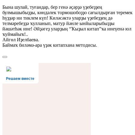
Бына шулай, туғандар, бер генә әҫәрҙә үҙебеҙҙең
булмышыбыҙҙы, көндәлек тормошобоҙҙо сағылдырған теремек
һүҙҙәр ни тиклем күп! Киләсәктә уларҙы үҙебеҙҙең дә
телмәребеҙҙә ҡулланып, матур йәнле ынйыларыбыҙҙы
йәшәтһәк ине! Әйҙәгеҙ уларҙың “Ҡыҙыл китап”ҡа инеүенә юл
ҡуймайыҡ!..
Айгөл Иҙелбаева.
Баймаҡ биләмә-ара үҙәк китапхана методисы.
Решаем вместе