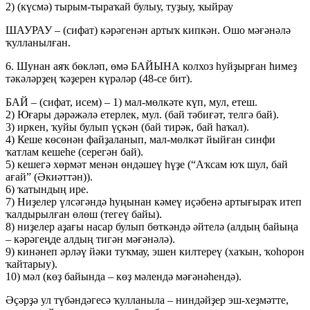
2) (күсмә) тырым-тыраҡай булыу, туҙыу, ҡыйрау
ШАУРАУ – (сифат) кәрәгенән артыҡ кипкән. Ошо мәғәнәлә
ҡулланылған.
6. Шунан аяҡ бөкләп, өмә БАЙЫНА колхоз һуйҙырған һимеҙ
тәкәләрҙең ҡәҙерен күрәләр (48-се бит).
БАЙ – (сифат, исем) – 1) мал-мөлкәте күп, мул, етеш.
2) Юғары дәрәжәлә етерлек, мул. (бай тәбиғәт, телгә бай).
3) иркен, ҡуйы булып үҫкән (бай тирәк, бай һаҡал).
4) Кеше көсөнән файҙаланып, мал-мөлкәт йыйған синфи
ҡатлам кешеһе (серегән бай).
5) кешегә хөрмәт менән өндәшеү һүҙе (“Аҡсам юҡ шул, бай
ағай” (Әкиәттән)).
6) ҡатындың ире.
7) Ниҙелер үлсәгәндә һуңынан кәмеү иҫәбенә артығыраҡ итеп
ҡалдырылған өлөш (тегеү байы).
8) ниҙелер аҙағы насар булып бөткәндә әйтелә (алдың байыңа
– кәрәгеңде алдың тигән мәғәнәлә).
9) кинәнеп әрләү йәки туҡмау, эшен килтереү (хаҡын, ҡоһорон
ҡайтарыу).
10) мәл (көҙ байында – көҙ мәлендә мәғәнәһендә).
Әҫәрҙә ул түбәндәгесә ҡулланыла – ниндәйҙер эш-хеҙмәтте,