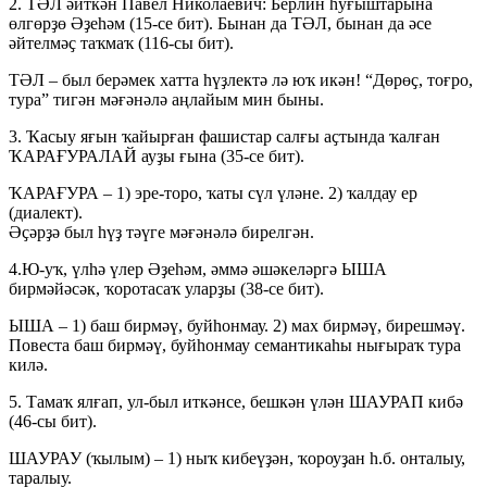
2. ТӘЛ әйткән Павел Николаевич: Берлин һуғыштарына
өлгөрҙө Әҙеһәм (15-се бит). Бынан да ТӘЛ, бынан да әсе
әйтелмәҫ таҡмаҡ (116-сы бит).
ТӘЛ – был берәмек хатта һүҙлектә лә юҡ икән! “Дөрөҫ, тоғро,
тура” тигән мәғәнәлә аңлайым мин быны.
3. Ҡасыу яғын ҡайырған фашистар салғы аҫтында ҡалған
ҠАРАҒУРАЛАЙ ауҙы ғына (35-се бит).
ҠАРАҒУРА – 1) эре-торо, ҡаты сүл үләне. 2) ҡалдау ер
(диалект).
Әҫәрҙә был һүҙ тәүге мәғәнәлә бирелгән.
4.Ю-уҡ, үлһә үлер Әҙеһәм, әммә әшәкеләргә ЫША
бирмәйәсәк, ҡоротасаҡ уларҙы (38-се бит).
ЫША – 1) баш бирмәү, буйһонмау. 2) мах бирмәү, бирешмәү.
Повеста баш бирмәү, буйһонмау семантикаһы нығыраҡ тура
килә.
5. Тамаҡ ялғап, ул-был иткәнсе, бешкән үлән ШАУРАП кибә
(46-сы бит).
ШАУРАУ (ҡылым) – 1) ныҡ кибеүҙән, ҡороуҙан һ.б. онталыу,
таралыу.