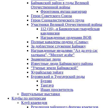
Баймакский район в годы Великой
Отечественнной войны
Фронтовик яҡташ шағирҙар
Герои Советского Союза
Герои Социалистического труда
Участники Великой Отечественной войны
112 (16) –я Башкирская гвардейская
кавдивизия
Награжденные орденами ВОВ
Полные кавалеры ордена «Славы»
За доблестное служение Баймаку
Награжденные медалями “Ал да нур сәс
халҡыңа”, “Милләт әсәһе”
Знаменитые люди
Известные люди Баймакского района
“Ученые земли Баймакской”
Ҡурайсылар төйәге
Бурзянский и Тунгаурский роды
Бурзян
Тангаур
Ишан просветитель
Виртуальные выставки
Клубы по интересам
Клуб краеведов
Резолюция районного форума краеведов