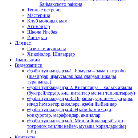
Баймакского района
Теплые встречи
Мастерица
Клуб молодых мам
Ағинәйҙәр
Школа Игебая
Йәнгүҙәй
Для вас
Газеты и журналы
Хикәйәләр, Шиғырҙар
Трансляции
Видеозаписи
Әҙәби тулҡындарҙа-1. Яҙыусы – заман көҙгөһө
(шағирҙар, яҙыусылар һәм уларҙың ижады
тураһында)
Әҙәби тулҡындарҙа-2. Китаптарҙа – халыҡ аҡылы
(буктрейлерҙар, яңы китаптар менән таныштырыу)
Әҙәби тулҡындарҙа-3. Осрашыуҙар, исем туйҙары,
ижад һәм хәтер кисәләре, әҙәби йыйындар
Әҙәби тулҡындарҙа-4. Әҙәби һәм ижади
конкурстар, марафондар, акциялар
Әҙәби тулҡындарҙа-5. Милли йолаларыбыҙға
тоғролоҡ (милли кейем, музыка ҡоралдарыбыҙ
һ.б.)
Контакты