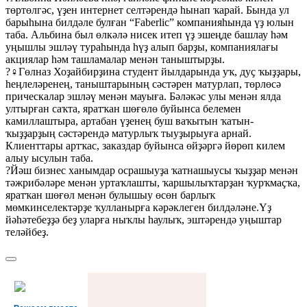
төртөлгәс, үҙен интернет селтәрендә һынап ҡарай. Бында ул
барыһына билдәле булған “Faberlic” компанияһында үҙ юлын
таба. Альбина был өлкәлә нисек итеп үҙ эшеңде башлау һәм
уңышлы эшләү тураһында һүҙ алып барҙы, компаниялағы
акциялар һәм ташламалар менән таныштырҙы.
?‍♀Гөлназ Хоҙайбирҙина студент йылдарында уҡ, дуҫ ҡыҙҙары,
һеңлеләренең, таныштарының сәстәрен матурлап, төрлөсә
прическалар эшләү менән мауыға. Бәләкәс улы менән ялда
ултырған саҡта, яратҡан шөғөлө буйынса белемен
камиллаштыра, артабан үҙенең буш ваҡытын ҡатын-
ҡыҙҙарҙың сәстәрендә матурлыҡ тыуҙырыуға арнай.
Клиенттары артҡас, заказдар буйынса өйҙәргә йөрөп килем
алыу ысулын таба.
?Йәш бизнес ханымдар осрашыуҙа ҡатнашыусы ҡыҙҙар менән
тәжрибәләре менән уртаҡлашты, ҡаршылыҡтарҙан ҡурҡмаҫҡа,
яратҡан шөғөл менән булышыу өсөн барлыҡ
мөмкинселектәрҙе ҡулланырға кәрәклеген билдәләне.Үҙ
йәһәтебеҙҙә беҙ уларға ныҡлы һаулыҡ, эштәрендә уңыштар
теләйбеҙ.