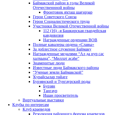
Баймакский район в годы Великой
Отечественнной войны
Фронтовик яҡташ шағирҙар
Герои Советского Союза
Герои Социалистического труда
Участники Великой Отечественной войны
112 (16) –я Башкирская гвардейская
кавдивизия
Награжденные орденами ВОВ
Полные кавалеры ордена «Славы»
За доблестное служение Баймаку
Награжденные медалями “Ал да нур сәс
халҡыңа”, “Милләт әсәһе”
Знаменитые люди
Известные люди Баймакского района
“Ученые земли Баймакской”
Ҡурайсылар төйәге
Бурзянский и Тунгаурский роды
Бурзян
Тангаур
Ишан просветитель
Виртуальные выставки
Клубы по интересам
Клуб краеведов
Резолюция районного форума краеведов