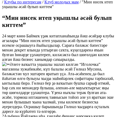
/
Клубы по интересам
/
Клуб молодых мам
/
"Мин нисек итеп
уңышлы әсәй булып киттем"
“Мин нисек итеп уңышлы әсәй булып
киттем”
24 март көнө Баймаҡ үҙәк китапханаһында йәш әсәйҙәр клубы
ағзалары “Мин нисек итеп уңышлы әсәй булып киттем”
исемле осрашыуға йыйылдылар. Сараға бәләкәс бәпестәре
менән декрет ялында ултырған саҡта, күңелдәренә яҡын
булған һөнәрҙе үҙләштереп, киләсәктә был шөғөлдән килем
алған йәш бизнес ханымдар саҡырылды.
Әлеге ваҡытта уңышлы эшләп килгән “Иголочка”
магазины хужабикәһе, күп балалы әсәй Гөлназ Мусина,
бәләкәстән ҡул эштәрен яратып үҫә. Ата-әсәһенең дә был
йәһәтән өлгө булыуы ҡыҙҙа эшһөйәрлек сифаттары тәрбиәләй,
ынтылыш бирә. Гөлназ бер ҙә ваҡытын бушҡа сарыф итмәй,
һәр саҡ ни менәндер булыша, әленән-әле мауыҡтырғыс яңы
төр шөғөлдәрҙе үҙләштерә. Үҙенә ныҡлы терәк булған ата-
әсәһе, тормош иптәшенең таянысын тойоп әле ул яратҡан эше
менән булышып ҡына ҡалмай, уны килемле бизнесҡа
әүерелдерә. Осрашыу барышында Гөлназ ҡыҙҙарға оҫталыҡ
дәресе лә күрһәтеп тә өлгөрҙө.
?Альбина Йәйләева иһә, ғаиләһе финанс көрсөккә килеп