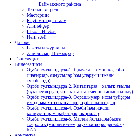
Баймакского района
Теплые встречи
Мастерица
Клуб молодых мам
Ағинәйҙәр
Школа Игебая
Йәнгүҙәй
Для вас
Газеты и журналы
Хикәйәләр, Шиғырҙар
Трансляции
Видеозаписи
Әҙәби тулҡындарҙа-1. Яҙыусы – заман көҙгөһө
(шағирҙар, яҙыусылар һәм уларҙың ижады
тураһында)
Әҙәби тулҡындарҙа-2. Китаптарҙа – халыҡ аҡылы
(буктрейлерҙар, яңы китаптар менән таныштырыу)
Әҙәби тулҡындарҙа-3. Осрашыуҙар, исем туйҙары,
ижад һәм хәтер кисәләре, әҙәби йыйындар
Әҙәби тулҡындарҙа-4. Әҙәби һәм ижади
конкурстар, марафондар, акциялар
Әҙәби тулҡындарҙа-5. Милли йолаларыбыҙға
тоғролоҡ (милли кейем, музыка ҡоралдарыбыҙ
һ.б.)
Контакты