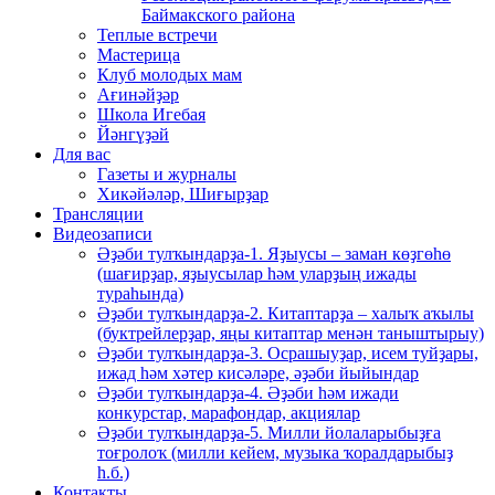
Баймакского района
Теплые встречи
Мастерица
Клуб молодых мам
Ағинәйҙәр
Школа Игебая
Йәнгүҙәй
Для вас
Газеты и журналы
Хикәйәләр, Шиғырҙар
Трансляции
Видеозаписи
Әҙәби тулҡындарҙа-1. Яҙыусы – заман көҙгөһө
(шағирҙар, яҙыусылар һәм уларҙың ижады
тураһында)
Әҙәби тулҡындарҙа-2. Китаптарҙа – халыҡ аҡылы
(буктрейлерҙар, яңы китаптар менән таныштырыу)
Әҙәби тулҡындарҙа-3. Осрашыуҙар, исем туйҙары,
ижад һәм хәтер кисәләре, әҙәби йыйындар
Әҙәби тулҡындарҙа-4. Әҙәби һәм ижади
конкурстар, марафондар, акциялар
Әҙәби тулҡындарҙа-5. Милли йолаларыбыҙға
тоғролоҡ (милли кейем, музыка ҡоралдарыбыҙ
һ.б.)
Контакты