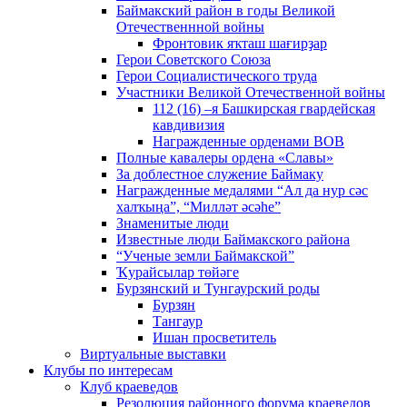
Баймакский район в годы Великой
Отечественнной войны
Фронтовик яҡташ шағирҙар
Герои Советского Союза
Герои Социалистического труда
Участники Великой Отечественной войны
112 (16) –я Башкирская гвардейская
кавдивизия
Награжденные орденами ВОВ
Полные кавалеры ордена «Славы»
За доблестное служение Баймаку
Награжденные медалями “Ал да нур сәс
халҡыңа”, “Милләт әсәһе”
Знаменитые люди
Известные люди Баймакского района
“Ученые земли Баймакской”
Ҡурайсылар төйәге
Бурзянский и Тунгаурский роды
Бурзян
Тангаур
Ишан просветитель
Виртуальные выставки
Клубы по интересам
Клуб краеведов
Резолюция районного форума краеведов