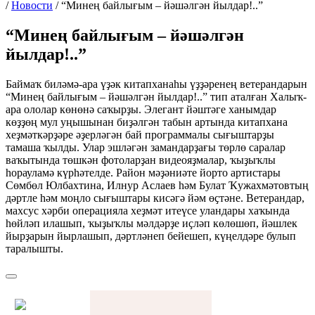
/
Новости
/
“Минең байлығым – йәшәлгән йылдар!..”
“Минең байлығым – йәшәлгән
йылдар!..”
Баймаҡ биләмә-ара үҙәк китапханаһы үҙҙәренең ветерандарын
“Минең байлығым – йәшәлгән йылдар!..” тип аталған Халыҡ-
ара ололар көнөнә саҡырҙы. Элегант йәштәге ханымдар
көҙҙөң мул уңышынан биҙәлгән табын артында китапхана
хеҙмәткәрҙәре әҙерләгән бай программалы сығыштарҙы
тамаша ҡылды. Улар эшләгән замандарҙағы төрлө саралар
ваҡытында төшкән фотоларҙан видеояҙмалар, ҡыҙыҡлы
һорауламә күрһәтелде. Район мәҙәниәте йорто артистары
Сөмбөл Юлбахтина, Илнур Аслаев һәм Булат Ҡужахмәтовтың
дәртле һәм моңло сығыштары кисәгә йәм өҫтәне. Ветерандар,
махсус хәрби операцияла хеҙмәт итеүсе уландары хаҡында
һөйләп илашып, ҡыҙыҡлы мәлдәрҙе иҫләп көлөшөп, йәшлек
йырҙарын йырлашып, дәртләнеп бейешеп, күңелдәре булып
таралышты.