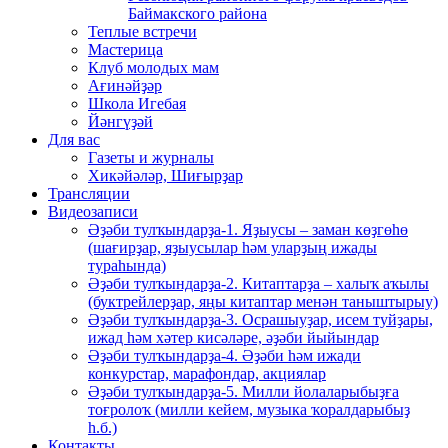
Баймакского района
Теплые встречи
Мастерица
Клуб молодых мам
Ағинәйҙәр
Школа Игебая
Йәнгүҙәй
Для вас
Газеты и журналы
Хикәйәләр, Шиғырҙар
Трансляции
Видеозаписи
Әҙәби тулҡындарҙа-1. Яҙыусы – заман көҙгөһө
(шағирҙар, яҙыусылар һәм уларҙың ижады
тураһында)
Әҙәби тулҡындарҙа-2. Китаптарҙа – халыҡ аҡылы
(буктрейлерҙар, яңы китаптар менән таныштырыу)
Әҙәби тулҡындарҙа-3. Осрашыуҙар, исем туйҙары,
ижад һәм хәтер кисәләре, әҙәби йыйындар
Әҙәби тулҡындарҙа-4. Әҙәби һәм ижади
конкурстар, марафондар, акциялар
Әҙәби тулҡындарҙа-5. Милли йолаларыбыҙға
тоғролоҡ (милли кейем, музыка ҡоралдарыбыҙ
һ.б.)
Контакты