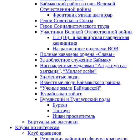
Баймакский район в годы Великой
Отечественнной войны
Фронтовик яҡташ шағирҙар
Герои Советского Союза
Герои Социалистического труда
Участники Великой Отечественной войны
112 (16) –я Башкирская гвардейская
кавдивизия
Награжденные орденами ВОВ
Полные кавалеры ордена «Славы»
За доблестное служение Баймаку
Награжденные медалями “Ал да нур сәс
халҡыңа”, “Милләт әсәһе”
Знаменитые люди
Известные люди Баймакского района
“Ученые земли Баймакской”
Ҡурайсылар төйәге
Бурзянский и Тунгаурский роды
Бурзян
Тангаур
Ишан просветитель
Виртуальные выставки
Клубы по интересам
Клуб краеведов
Резолюция районного форума краеведов