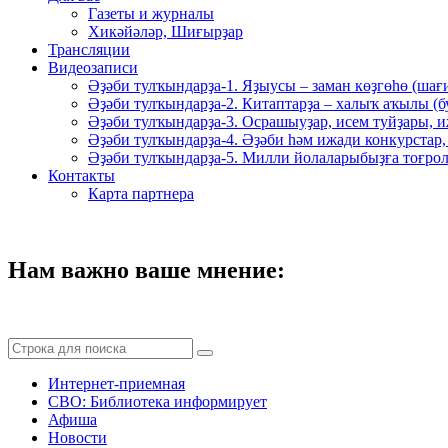
Газеты и журналы
Хикәйәләр, Шиғырҙар
Трансляции
Видеозаписи
Әҙәби тулҡындарҙа-1. Яҙыусы – заман көҙгөһө (шағ
Әҙәби тулҡындарҙа-2. Китаптарҙа – халыҡ аҡылы (
Әҙәби тулҡындарҙа-3. Осрашыуҙар, исем туйҙары, и
Әҙәби тулҡындарҙа-4. Әҙәби һәм ижади конкурстар,
Әҙәби тулҡындарҙа-5. Милли йолаларыбыҙға тоғрол
Контакты
Карта партнера
Нам важно ваше мнение:
Интернет-приемная
СВО: Библиотека информирует
Афиша
Новости