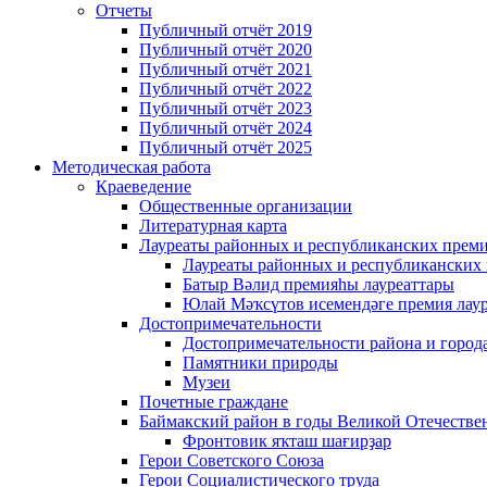
Отчеты
Публичный отчёт 2019
Публичный отчёт 2020
Публичный отчёт 2021
Публичный отчёт 2022
Публичный отчёт 2023
Публичный отчёт 2024
Публичный отчёт 2025
Методическая работа
Краеведение
Общественные организации
Литературная карта
Лауреаты районных и республиканских прем
Лауреаты районных и республиканских
Батыр Вәлид премияһы лауреаттары
Юлай Мәҡсүтов исемендәге премия лау
Достопримечательности
Достопримечательности района и город
Памятники природы
Музеи
Почетные граждане
Баймакский район в годы Великой Отечеств
Фронтовик яҡташ шағирҙар
Герои Советского Союза
Герои Социалистического труда