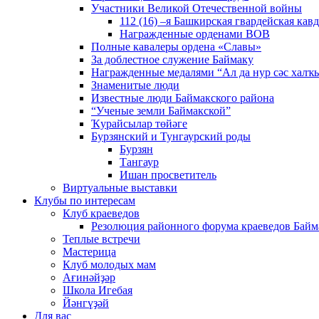
Участники Великой Отечественной войны
112 (16) –я Башкирская гвардейская кав
Награжденные орденами ВОВ
Полные кавалеры ордена «Славы»
За доблестное служение Баймаку
Награжденные медалями “Ал да нур сәс халҡы
Знаменитые люди
Известные люди Баймакского района
“Ученые земли Баймакской”
Ҡурайсылар төйәге
Бурзянский и Тунгаурский роды
Бурзян
Тангаур
Ишан просветитель
Виртуальные выставки
Клубы по интересам
Клуб краеведов
Резолюция районного форума краеведов Байм
Теплые встречи
Мастерица
Клуб молодых мам
Ағинәйҙәр
Школа Игебая
Йәнгүҙәй
Для вас