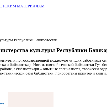
ИСТСКИМ МАТЕРИАЛАМ
культуры Республики Башкортостан
инистерства культуры Республики Башко
ультуры и по государственной поддержке лучших работников с
ека и библиотекарь Нигаматовской сельской библиотеки Гульби
в районе, а библиотекари – опытные специалисты, творчески од
-технической базы библиотеки: приобретены принтер и книги. А
сте