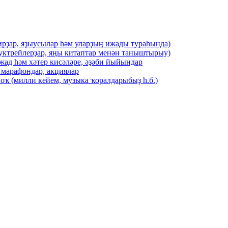
ирҙар, яҙыусылар һәм уларҙың ижады тураһында)
буктрейлерҙар, яңы китаптар менән таныштырыу)
жад һәм хәтер кисәләре, әҙәби йыйындар
 марафондар, акциялар
оҡ (милли кейем, музыка ҡоралдарыбыҙ һ.б.)