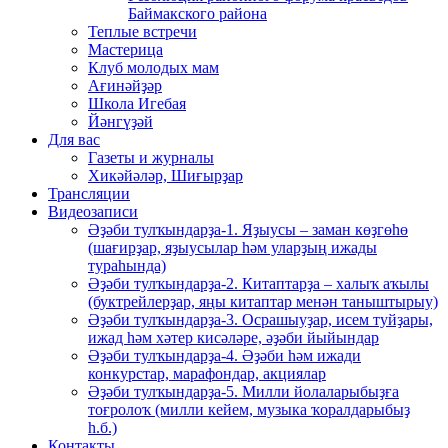
Баймакского района
Теплые встречи
Мастерица
Клуб молодых мам
Ағинәйҙәр
Школа Игебая
Йәнгүҙәй
Для вас
Газеты и журналы
Хикәйәләр, Шиғырҙар
Трансляции
Видеозаписи
Әҙәби тулҡындарҙа-1. Яҙыусы – заман көҙгөһө
(шағирҙар, яҙыусылар һәм уларҙың ижады
тураһында)
Әҙәби тулҡындарҙа-2. Китаптарҙа – халыҡ аҡылы
(буктрейлерҙар, яңы китаптар менән таныштырыу)
Әҙәби тулҡындарҙа-3. Осрашыуҙар, исем туйҙары,
ижад һәм хәтер кисәләре, әҙәби йыйындар
Әҙәби тулҡындарҙа-4. Әҙәби һәм ижади
конкурстар, марафондар, акциялар
Әҙәби тулҡындарҙа-5. Милли йолаларыбыҙға
тоғролоҡ (милли кейем, музыка ҡоралдарыбыҙ
һ.б.)
Контакты