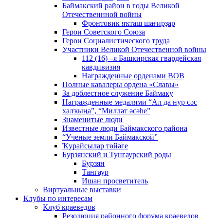
Баймакский район в годы Великой
Отечественнной войны
Фронтовик яҡташ шағирҙар
Герои Советского Союза
Герои Социалистического труда
Участники Великой Отечественной войны
112 (16) –я Башкирская гвардейская
кавдивизия
Награжденные орденами ВОВ
Полные кавалеры ордена «Славы»
За доблестное служение Баймаку
Награжденные медалями “Ал да нур сәс
халҡыңа”, “Милләт әсәһе”
Знаменитые люди
Известные люди Баймакского района
“Ученые земли Баймакской”
Ҡурайсылар төйәге
Бурзянский и Тунгаурский роды
Бурзян
Тангаур
Ишан просветитель
Виртуальные выставки
Клубы по интересам
Клуб краеведов
Резолюция районного форума краеведов