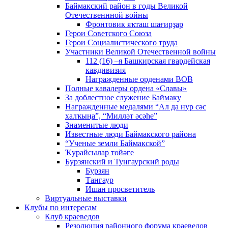
Баймакский район в годы Великой
Отечественнной войны
Фронтовик яҡташ шағирҙар
Герои Советского Союза
Герои Социалистического труда
Участники Великой Отечественной войны
112 (16) –я Башкирская гвардейская
кавдивизия
Награжденные орденами ВОВ
Полные кавалеры ордена «Славы»
За доблестное служение Баймаку
Награжденные медалями “Ал да нур сәс
халҡыңа”, “Милләт әсәһе”
Знаменитые люди
Известные люди Баймакского района
“Ученые земли Баймакской”
Ҡурайсылар төйәге
Бурзянский и Тунгаурский роды
Бурзян
Тангаур
Ишан просветитель
Виртуальные выставки
Клубы по интересам
Клуб краеведов
Резолюция районного форума краеведов