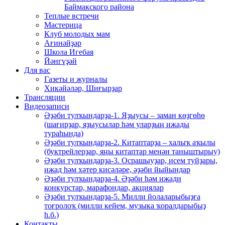
Баймакского района
Теплые встречи
Мастерица
Клуб молодых мам
Ағинәйҙәр
Школа Игебая
Йәнгүҙәй
Для вас
Газеты и журналы
Хикәйәләр, Шиғырҙар
Трансляции
Видеозаписи
Әҙәби тулҡындарҙа-1. Яҙыусы – заман көҙгөһө
(шағирҙар, яҙыусылар һәм уларҙың ижады
тураһында)
Әҙәби тулҡындарҙа-2. Китаптарҙа – халыҡ аҡылы
(буктрейлерҙар, яңы китаптар менән таныштырыу)
Әҙәби тулҡындарҙа-3. Осрашыуҙар, исем туйҙары,
ижад һәм хәтер кисәләре, әҙәби йыйындар
Әҙәби тулҡындарҙа-4. Әҙәби һәм ижади
конкурстар, марафондар, акциялар
Әҙәби тулҡындарҙа-5. Милли йолаларыбыҙға
тоғролоҡ (милли кейем, музыка ҡоралдарыбыҙ
һ.б.)
Контакты