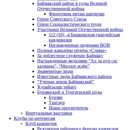
Баймакский район в годы Великой
Отечественнной войны
Фронтовик яҡташ шағирҙар
Герои Советского Союза
Герои Социалистического труда
Участники Великой Отечественной войны
112 (16) –я Башкирская гвардейская
кавдивизия
Награжденные орденами ВОВ
Полные кавалеры ордена «Славы»
За доблестное служение Баймаку
Награжденные медалями “Ал да нур сәс
халҡыңа”, “Милләт әсәһе”
Знаменитые люди
Известные люди Баймакского района
“Ученые земли Баймакской”
Ҡурайсылар төйәге
Бурзянский и Тунгаурский роды
Бурзян
Тангаур
Ишан просветитель
Виртуальные выставки
Клубы по интересам
Клуб краеведов
Резолюция районного форума краеведов