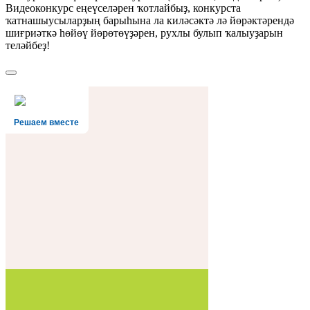
Видеоконкурс еңеүселәрен ҡотлайбыҙ, конкурста
ҡатнашыусыларҙың барыһына ла киләсәктә лә йөрәктәрендә
шиғриәткә һөйөү йөрөтөүҙәрен, рухлы булып ҡалыуҙарын
теләйбеҙ!
Решаем вместе