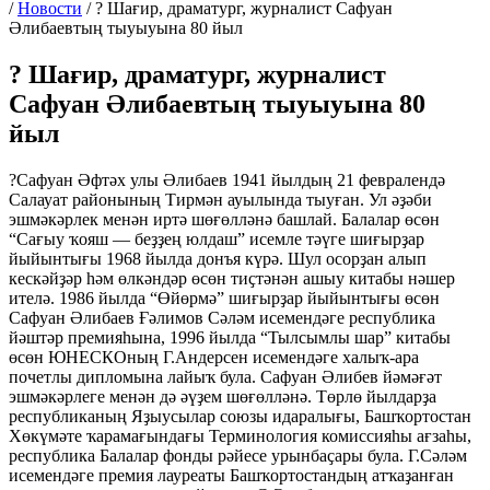
/
Новости
/
? Шағир, драматург, журналист Сафуан
Әлибаевтың тыуыуына 80 йыл
? Шағир, драматург, журналист
Сафуан Әлибаевтың тыуыуына 80
йыл
?Сафуан Әфтәх улы Әлибаев 1941 йылдың 21 февралендә
Салауат районының Тирмән ауылында тыуған. Ул әҙәби
эшмәкәрлек менән иртә шөғөлләнә башлай. Балалар өсөн
“Сағыу ҡояш — беҙҙең юлдаш” исемле тәүге шиғырҙар
йыйынтығы 1968 йылда донъя күрә. Шул осорҙан алып
кескәйҙәр һәм өлкәндәр өсөн тиҫтәнән ашыу китабы нәшер
ителә. 1986 йылда “Өйөрмә” шиғырҙар йыйынтығы өсөн
Сафуан Әлибаев Ғәлимов Сәләм исемендәге республика
йәштәр премияһына, 1996 йылда “Тылсымлы шар” китабы
өсөн ЮНЕСКОның Г.Андерсен исемендәге халыҡ-ара
почетлы дипломына лайыҡ була. Сафуан Әлибев йәмәғәт
эшмәкәрлеге менән дә әүҙем шөғөлләнә. Төрлө йылдарҙа
республиканың Яҙыусылар союзы идаралығы, Башҡортостан
Хөкүмәте ҡарамағындағы Терминология комиссияһы ағзаһы,
республика Балалар фонды рәйесе урынбаҫары була. Г.Сәләм
исемендәге премия лауреаты Башҡортостандың атҡаҙанған