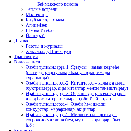
Баймакского района
Теплые встречи
Мастерица
Клуб молодых мам
Ағинәйҙәр
Школа Игебая
Йәнгүҙәй
Для вас
Газеты и журналы
Хикәйәләр, Шиғырҙар
Трансляции
Видеозаписи
Әҙәби тулҡындарҙа-1. Яҙыусы – заман көҙгөһө
(шағирҙар, яҙыусылар һәм уларҙың ижады
тураһында)
Әҙәби тулҡындарҙа-2. Китаптарҙа – халыҡ аҡылы
(буктрейлерҙар, яңы китаптар менән таныштырыу)
Әҙәби тулҡындарҙа-3. Осрашыуҙар, исем туйҙары,
ижад һәм хәтер кисәләре, әҙәби йыйындар
Әҙәби тулҡындарҙа-4. Әҙәби һәм ижади
конкурстар, марафондар, акциялар
Әҙәби тулҡындарҙа-5. Милли йолаларыбыҙға
тоғролоҡ (милли кейем, музыка ҡоралдарыбыҙ
һ.б.)
Контакты