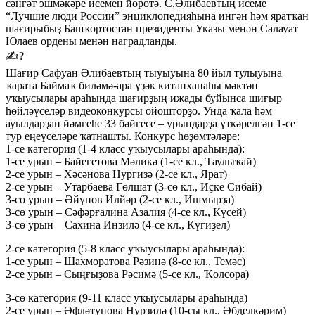
сәнғәт эшмәкәре исемен йөрөтә. С.Әлибаевтың исеме
“Лучшие люди России” энциклопедияһына ингән һәм яратҡан
шағирыбыҙ Башҡортостан президенты Указы менән Салауат
Юлаев ордены менән наградланды.
✍?
Шағир Сафуан Әлибаевтың тыуыуына 80 йыл тулыуына
ҡарата Баймаҡ биләмә-ара үҙәк китапханаһы мәктәп
уҡыусылары араһында шағирҙың ижады буйынса шиғыр
һөйләүселәр видеоконкурсы ойошторҙо. Унда ҡала һәм
ауылдарҙан йәмғеһе 33 бәйгесе – урындарҙа үткәрелгән 1-се
тур еңеүселәре ҡатнашты. Конкурс һөҙөмтәләре:
1-се категория (1-4 класс уҡыусылары араһында):
1-се урын – Байегетова Мәликә (1-се кл., Таулыҡай)
2-се урын – Хәсәнова Нургизә (2-се кл., Ярат)
2-се урын – Утарбаева Гөлшат (3-сө кл., Иҫке Сибай)
3-сө урын – Әйүпов Илйәр (2-се кл., Ишмырҙа)
3-сө урын – Сәфәрғалина Азалия (4-се кл., Күсей)
3-сө урын – Сахина Инзилә (4-се кл., Күгиҙел)
2-се категория (5-8 класс уҡыусылары араһында):
1-се урын – Шахморатова Рәзинә (8-се кл., Темәс)
2-се урын – Сыңғыҙова Рәсимә (5-се кл., Ҡолсора)
3-сө категория (9-11 класс уҡыусылары араһында)
2-се урын – Әфләтүнова Нурзилә (10-сы кл., Әбделкәрим)