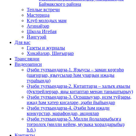
Баймакского района
Теплые встречи
Мастерица
Клуб молодых мам
Ағинәйҙәр
Школа Игебая
Йәнгүҙәй
Для вас
Газеты и журналы
Хикәйәләр, Шиғырҙар
Трансляции
Видеозаписи
Әҙәби тулҡындарҙа-1. Яҙыусы – заман көҙгөһө
(шағирҙар, яҙыусылар һәм уларҙың ижады
тураһында)
Әҙәби тулҡындарҙа-2. Китаптарҙа – халыҡ аҡылы
(буктрейлерҙар, яңы китаптар менән таныштырыу)
Әҙәби тулҡындарҙа-3. Осрашыуҙар, исем туйҙары,
ижад һәм хәтер кисәләре, әҙәби йыйындар
Әҙәби тулҡындарҙа-4. Әҙәби һәм ижади
конкурстар, марафондар, акциялар
Әҙәби тулҡындарҙа-5. Милли йолаларыбыҙға
тоғролоҡ (милли кейем, музыка ҡоралдарыбыҙ
һ.б.)
Контакты