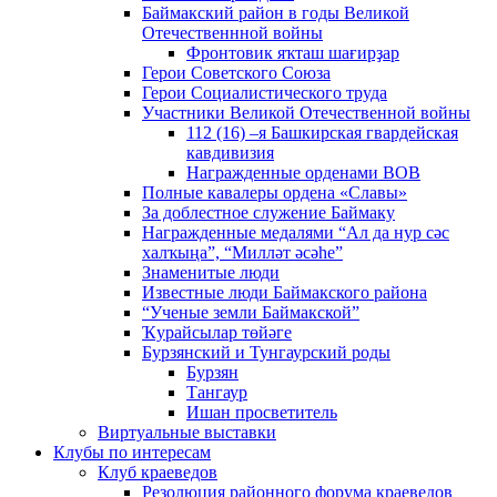
Баймакский район в годы Великой
Отечественнной войны
Фронтовик яҡташ шағирҙар
Герои Советского Союза
Герои Социалистического труда
Участники Великой Отечественной войны
112 (16) –я Башкирская гвардейская
кавдивизия
Награжденные орденами ВОВ
Полные кавалеры ордена «Славы»
За доблестное служение Баймаку
Награжденные медалями “Ал да нур сәс
халҡыңа”, “Милләт әсәһе”
Знаменитые люди
Известные люди Баймакского района
“Ученые земли Баймакской”
Ҡурайсылар төйәге
Бурзянский и Тунгаурский роды
Бурзян
Тангаур
Ишан просветитель
Виртуальные выставки
Клубы по интересам
Клуб краеведов
Резолюция районного форума краеведов