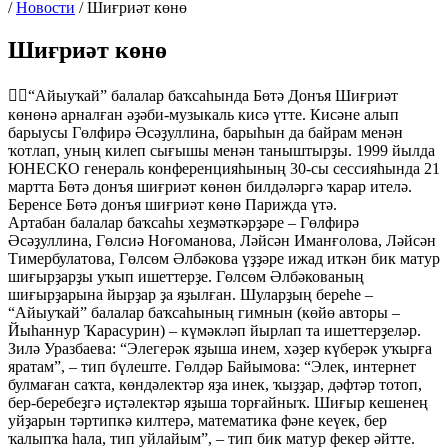
/
Новости
/
Шиғриәт көнө
Шиғриәт көнө
👉🏻“Айыуҡай” балалар баҡсаһында Бөтә Донъя Шиғриәт
көнөнә арналған әҙәби-музыкаль кисә үтте. Кисәне алып
барыусы Гөлфирә Әсәҙуллина, барыһын да байрам менән
ҡотлап, уның килеп сығышы менән таныштырҙы. 1999 йылда
ЮНЕСКО генераль конференцияһының 30-сы сессияһында 21
мартта Бөтә донъя шиғриәт көнөн билдәләргә ҡарар ителә.
Беренсе Бөтә донъя шиғриәт көнө Парижда үтә.
Артабан балалар баҡсаһы хеҙмәткәрҙәре – Гөлфирә
Әсәҙуллина, Гөлсиә Ноғоманова, Ләйсән Иманғолова, Ләйсән
Тимербулатова, Гөлсөм Әлбәкова үҙҙәре ижад иткән бик матур
шиғырҙарҙы уҡып ишеттерҙе. Гөлсөм Әлбәкованың
шиғырҙарына йырҙар ҙа яҙылған. Шуларҙың береһе –
“Айыуҡай” балалар баҡсаһының гимнын (көйө авторы –
Йыһаннур Ҡарасурин) – күмәкләп йырлап та ишеттерҙеләр.
Зилә Уразбаева: “Элегерәк яҙыша инем, хәҙер күберәк уҡырға
яратам”, – тип бүлеште. Гөлдәр Байымова: “Элек, интернет
булмаған саҡта, көндәлектәр яҙа инек, ҡыҙҙар, дәфтәр тотоп,
бер-беребеҙгә иҫтәлектәр яҙыша торғайныҡ. Шиғыр кешенең
уйҙарын тәртипкә килтерә, математика фәне кеүек, бер
ҡалыпҡа һала, тип уйлайым”, – тип бик матур фекер әйтте.