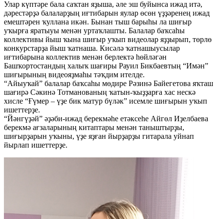
Улар күптәре бала саҡтан яҙыша, әле эш буйынса ижад итә,
дәрестәрҙә балаларҙың иғтибарын яулар өсөн үҙҙәренең ижад
емештәрен ҡуллана икән. Бынан тыш барыһы ла шиғыр
уҡырға яратыуы менән уртаҡлашты. Балалар баҡсаһы
коллективы йыш ҡына шиғыр уҡып видеолар яҙҙырып, төрлө
конкурстарҙа йыш ҡатнаша. Кисәлә ҡатнашыусылар
иғтибарына коллектив менән берлектә һөйләгән
Башҡортостандың халыҡ шағиры Рауил Бикбаевтың “Имән”
шиғырының видеояҙмаһы тәҡдим ителде.
“Айыуҡай” балалар баҡсаһы мөдире Рәзинә Байегетова яҡташ
шағирә Сәкинә Тотманованың ҡатын-ҡыҙҙарға хас нескә
хисле “Ғүмер – үҙе бик матур бүләк” исемле шиғырын уҡып
ишеттерҙе.
“Йәнгүҙәй” әҙәби-ижад берекмәһе етәксеһе Айгөл Иҙелбаева
берекмә ағзаларының китаптары менән таныштырҙы,
шиғырҙарын уҡыны, үҙе яҙған йырҙарҙы гитарала уйнап
йырлап ишеттерҙе.