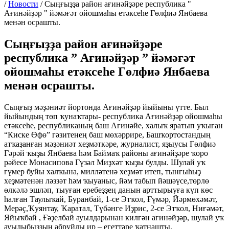
/
Новости
/
Сыңғыҙҙа район ағинәйҙәре республика "
Ағинәйҙәр " йәмәғәт ойошмаһы етәксеһе Гөлфиә Янбаева
менән осрашты.
Сыңғыҙҙа район ағинәйҙәре
республика ” Ағинәйҙәр ” йәмәғәт
ойошмаһы етәксеһе Гөлфиә Янбаева
менән осрашты.
Сыңғыҙ мәҙәниәт йортонда Ағинәйҙәр йыйыны үтте. Был
йыйындың төп ҡунаҡтары- республика Ағинәйҙәр ойошмаһы
етәксеһе, республиканың баш Ағинәйе, халыҡ яратып уҡыған
“Киске Өфө” гәзитенең баш мөхәррире, Башҡортостандың
атҡаҙанған мәҙәниәт хеҙмәткәре, журналист, яҙыусы Гөлфиә
Гәрәй ҡыҙы Янбаева һәм Баймаҡ районы ағинәйҙәре ҡоро
рәйесе Монасипова Гүзәл Миҙхәт ҡыҙы булды. Шулай уҡ
ғүмер буйы халҡына, милләтенә хеҙмәт итеп, тынғыһыҙ
хеҙмәтенән ләззәт һәм ҡыуаныс, йәм табып йәшәүсе,төрлө
өлкәлә эшләп, тыуған еребеҙҙең данын арттырыуға күп көс
һалған Таулыҡай, Буранбай, 1-се Этҡол, Ғүмәр, Йәрмөхәмәт,
Мерәҫ,Ҡуянтау, Ҡаратал, Түбәнге Иҙрис, 2-се Этҡол, Ниғәмәт,
Яйыҡбай , Ғәҙелбай ауылдарынан килгән ағинәйҙәр, шулай уҡ
ауылыбыҙҙың абруйлы ир – егеттәре ҡатнашты.