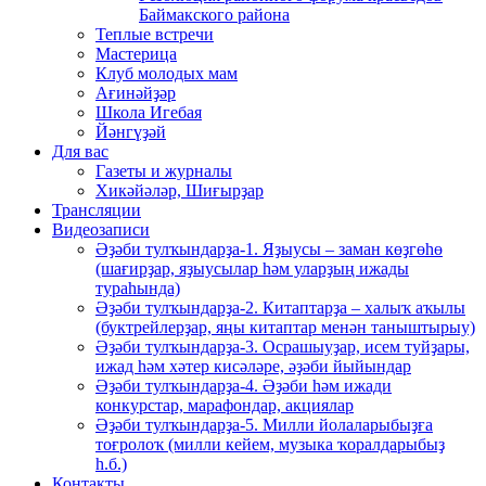
Баймакского района
Теплые встречи
Мастерица
Клуб молодых мам
Ағинәйҙәр
Школа Игебая
Йәнгүҙәй
Для вас
Газеты и журналы
Хикәйәләр, Шиғырҙар
Трансляции
Видеозаписи
Әҙәби тулҡындарҙа-1. Яҙыусы – заман көҙгөһө
(шағирҙар, яҙыусылар һәм уларҙың ижады
тураһында)
Әҙәби тулҡындарҙа-2. Китаптарҙа – халыҡ аҡылы
(буктрейлерҙар, яңы китаптар менән таныштырыу)
Әҙәби тулҡындарҙа-3. Осрашыуҙар, исем туйҙары,
ижад һәм хәтер кисәләре, әҙәби йыйындар
Әҙәби тулҡындарҙа-4. Әҙәби һәм ижади
конкурстар, марафондар, акциялар
Әҙәби тулҡындарҙа-5. Милли йолаларыбыҙға
тоғролоҡ (милли кейем, музыка ҡоралдарыбыҙ
һ.б.)
Контакты