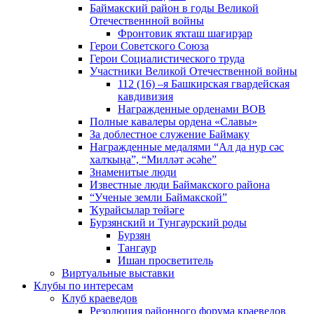
Баймакский район в годы Великой
Отечественнной войны
Фронтовик яҡташ шағирҙар
Герои Советского Союза
Герои Социалистического труда
Участники Великой Отечественной войны
112 (16) –я Башкирская гвардейская
кавдивизия
Награжденные орденами ВОВ
Полные кавалеры ордена «Славы»
За доблестное служение Баймаку
Награжденные медалями “Ал да нур сәс
халҡыңа”, “Милләт әсәһе”
Знаменитые люди
Известные люди Баймакского района
“Ученые земли Баймакской”
Ҡурайсылар төйәге
Бурзянский и Тунгаурский роды
Бурзян
Тангаур
Ишан просветитель
Виртуальные выставки
Клубы по интересам
Клуб краеведов
Резолюция районного форума краеведов