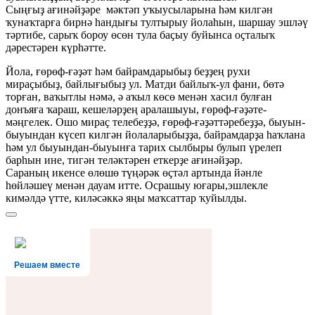
Сыңғыҙ ағинәйҙәре мәктәп уҡыусыларына һәм килгән
ҡунаҡтарға бирнә һандығы тултырыу йолаһын, шаршау эшләү
тәртибе, сарыҡ бороу өсөн тула баҫыу буйынса оҫталыҡ
дәрестәрен күрһәтте.
Йола, ғөрөф-ғәҙәт һәм байрамдарыбыҙ беҙҙең рухи
мираҫыбыҙ, байлығыбыҙ ул. Матди байлыҡ-ул фани, бөтә
торған, ваҡытлы нәмә, ә аҡыл көсө менән хасил булған
донъяға ҡараш, кешеләрҙең аралашыуы, ғөрөф-ғәҙәте-
мәңгелек. Ошо мираҫ телебеҙҙә, ғөрөф-ғәҙәттәребеҙҙә, быуын-
быуындан күсеп килгән йолаларыбыҙҙа, байрамдарҙа һаҡлана
һәм ул быуындан-быуынға тарих сылбыры булып үрелеп
барһын ине, тигән теләктәрен еткерҙе ағинәйҙәр.
Сараның икенсе өлөшө түңәрәк өҫтәл артында йәнле
һөйләшеү менән дауам итте. Осрашыу юғары,эшлекле
кимәлдә үтте, киләсәккә яңы маҡсаттар ҡуйылды.
Решаем вместе