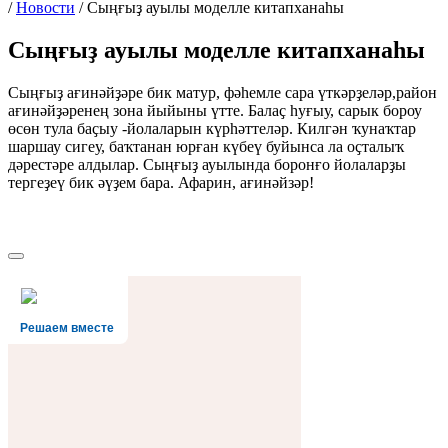
/
Новости
/
Сыңғыҙ ауылы моделле китапханаһы
Сыңғыҙ ауылы моделле китапханаһы
Сыңғыҙ ағинәйҙәре бик матур, фәhемле сара үткәрҙеләр,район
ағинәйҙәренең зона йыйыны үтте. Балаҫ hуғыу, сарык бороу
өсөн тула баҫыу -йолаларын күрhәттеләр. Килгән ҡунаҡтар
шаршау сигеу, баҡтанан юрған күбеү буйынса ла оҫталыҡ
дәрестәре алдылар. Сыңғыҙ ауылында боронғо йолаларҙы
тергеҙеү бик әүҙем бара. Афарин, ағинәйзәр!
Решаем вместе