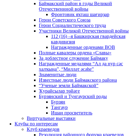
Баймакский район в годы Великой
Отечественнной войны
Фронтовик яҡташ шағирҙар
Герои Советского Союза
Герои Социалистического труда
Участники Великой Отечественной войны
112 (16) –я Башкирская гвардейская
кавдивизия
Награжденные орденами ВОВ
Полные кавалеры ордена «Славы»
За доблестное служение Баймаку
Награжденные медалями “Ал да нур сәс
халҡыңа”, “Милләт әсәһе”
Знаменитые люди
Известные люди Баймакского района
“Ученые земли Баймакской”
Ҡурайсылар төйәге
Бурзянский и Тунгаурский роды
Бурзян
Тангаур
Ишан просветитель
Виртуальные выставки
Клубы по интересам
Клуб краеведов
Резолюция районного форума краеведов