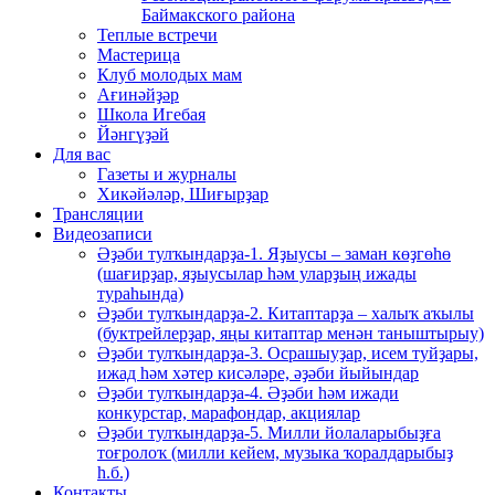
Баймакского района
Теплые встречи
Мастерица
Клуб молодых мам
Ағинәйҙәр
Школа Игебая
Йәнгүҙәй
Для вас
Газеты и журналы
Хикәйәләр, Шиғырҙар
Трансляции
Видеозаписи
Әҙәби тулҡындарҙа-1. Яҙыусы – заман көҙгөһө
(шағирҙар, яҙыусылар һәм уларҙың ижады
тураһында)
Әҙәби тулҡындарҙа-2. Китаптарҙа – халыҡ аҡылы
(буктрейлерҙар, яңы китаптар менән таныштырыу)
Әҙәби тулҡындарҙа-3. Осрашыуҙар, исем туйҙары,
ижад һәм хәтер кисәләре, әҙәби йыйындар
Әҙәби тулҡындарҙа-4. Әҙәби һәм ижади
конкурстар, марафондар, акциялар
Әҙәби тулҡындарҙа-5. Милли йолаларыбыҙға
тоғролоҡ (милли кейем, музыка ҡоралдарыбыҙ
һ.б.)
Контакты