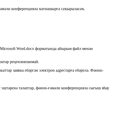
и-ғәмәли конференцияла ҡатнашырға саҡырыласаҡ.
 Microsoft Word.docx форматында айырым файл менән
эштәр рецензияланмай.
аттар заявка ебәргән электрон адрестарға ебәрелә. Фәнни-
с эштәренә талаптар, фәнни-ғәмәли конференцияла сығыш яһау