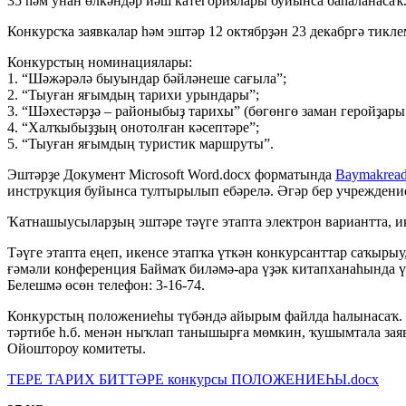
35 һәм унан өлкәндәр йәш категориялары буйынса баһаланасаҡ
Конкурсҡа заявкалар һәм эштәр 12 октябрҙән 23 декабргә тик
Конкурстың номинациялары:
1. “Шәжәрәлә быуындар бәйләнеше сағыла”;
2. “Тыуған яғымдың тарихи урындары”;
3. “Шәхестәрҙә – районыбыҙ тарихы” (бөгөнгө заман геройҙары 
4. “Халҡыбыҙҙың онотолған кәсептәре”;
5. “Тыуған яғымдың туристик маршруты”.
Эштәрҙе Документ Microsoft Word.docx форматында
Baymakrea
инструкция буйынса тултырылып ебәрелә. Әгәр бер учреждение 
Ҡатнашыусыларҙың эштәре тәүге этапта электрон вариантта, ик
Тәүге этапта еңеп, икенсе этапҡа үткән конкурсанттар саҡырыу
ғәмәли конференция Баймаҡ биләмә-ара үҙәк китапханаһында ү
Белешмә өсөн телефон: 3-16-74.
Конкурстың положениеһы түбәндә айырым файлда һалынасаҡ. У
тәртибе һ.б. менән ныҡлап танышырға мөмкин, ҡушымтала заяв
Ойоштороу комитеты.
ТЕРЕ ТАРИХ БИТТӘРЕ конкурсы ПОЛОЖЕНИЕҺЫ.docx