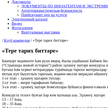
Документы
ДОКУМЕНТЫ ПО ИНОАГЕНТАМ И ЭКСТРЕМ
Антитеррористическая безопасность
Прейскурант цен на услуги
Электронный каталог
Видео
Фотогалерея
Виртуальные выставки
/
Клуб краеведов
/
«Тере тарих биттәре»
«Тере тарих биттәре»
Башҡорт мәҙәниәте һәм рухи мираҫ йылы уңайынан Баймаҡ бил
(“Страницы живой истории”) район эҙләнеү эштәре конкурсы и
һуғыш һәм хеҙмәт ветерандары тураһында тарихи материалдар
яҡтың күп быуатлыҡ тарихын, мәҙәни-милли мираҫын өйрәнеү 
1-се этап – эҙләнеү эштәрен туплау;
2-се этап – жюри тарафынан баһалау;
3-сө этап – эҙләнеү эштәре йомғаҡтары буйынса фәнни-ғәмәли 
Конкурста теләге булған һәр кем ҡатнаша ала. Эҙләнеү эштәре
13 – 17 йәш,
18 – 35 йәш,