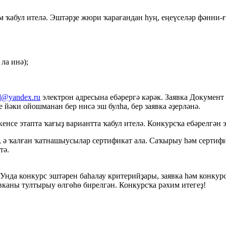
.
лем ҡабул ителә. Эштәрҙе жюри ҡарағандан һуң, еңеүселәр фәнн
ла инә);
d@yandex.ru
электрон адресына ебәрергә кәрәк. Заявка Документ
йәки ойошманан бер нисә эш булһа, бер заявка әҙерләнә.
енсе этапта ҡағыҙ вариантта ҡабул ителә. Конкурсҡа ебәрелгән 
, ә ҡалған ҡатнашыусылар сертификат ала. Саҡырыу һәм сертифик
тә.
нда конкурс эштәрен баһалау критерийҙары, заявка һәм конкур
каны тултырыу өлгөһө бирелгән. Конкурсҡа рәхим итегеҙ!