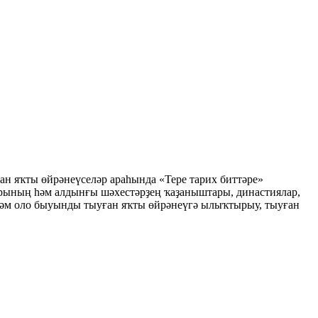
н яҡты өйрәнеүселәр араһында «Тере тарих биттәре»
арының һәм алдынғы шәхестәрҙең ҡаҙаныштары, династиялар,
һәм оло быуынды тыуған яҡты өйрәнеүгә ылыҡтырыу, тыуған