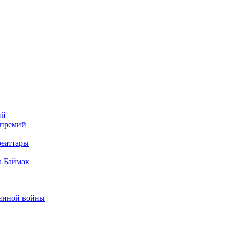
ий
 премий
реаттары
а Баймак
еннной войны