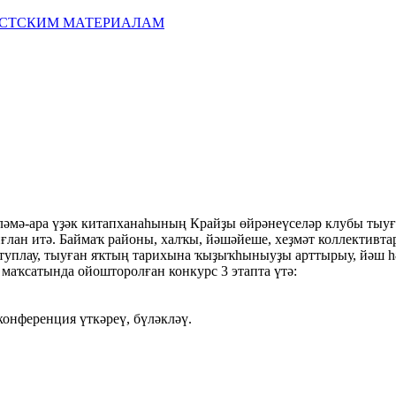
ИСТСКИМ МАТЕРИАЛАМ
әмә-ара үҙәк китапханаһының Крайҙы өйрәнеүселәр клубы тыуға
ғлан итә. Баймаҡ районы, халҡы, йәшәйеше, хеҙмәт коллективт
 туплау, тыуған яҡтың тарихына ҡыҙыҡһыныуҙы арттырыу, йәш 
маҡсатында ойошторолған конкурс 3 этапта үтә:
конференция үткәреү, бүләкләү.