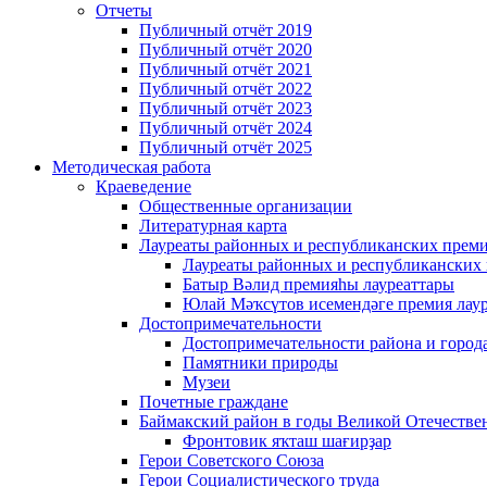
Отчеты
Публичный отчёт 2019
Публичный отчёт 2020
Публичный отчёт 2021
Публичный отчёт 2022
Публичный отчёт 2023
Публичный отчёт 2024
Публичный отчёт 2025
Методическая работа
Краеведение
Общественные организации
Литературная карта
Лауреаты районных и республиканских прем
Лауреаты районных и республиканских
Батыр Вәлид премияһы лауреаттары
Юлай Мәҡсүтов исемендәге премия лау
Достопримечательности
Достопримечательности района и город
Памятники природы
Музеи
Почетные граждане
Баймакский район в годы Великой Отечеств
Фронтовик яҡташ шағирҙар
Герои Советского Союза
Герои Социалистического труда