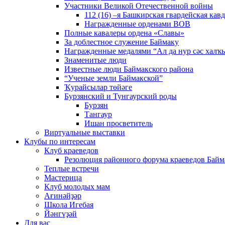
Участники Великой Отечественной войны
112 (16) –я Башкирская гвардейская кав
Награжденные орденами ВОВ
Полные кавалеры ордена «Славы»
За доблестное служение Баймаку
Награжденные медалями “Ал да нур сәс халҡы
Знаменитые люди
Известные люди Баймакского района
“Ученые земли Баймакской”
Ҡурайсылар төйәге
Бурзянский и Тунгаурский роды
Бурзян
Тангаур
Ишан просветитель
Виртуальные выставки
Клубы по интересам
Клуб краеведов
Резолюция районного форума краеведов Байм
Теплые встречи
Мастерица
Клуб молодых мам
Ағинәйҙәр
Школа Игебая
Йәнгүҙәй
Для вас