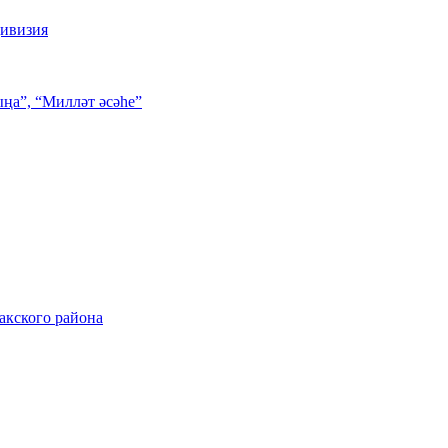
дивизия
ңа”, “Милләт әсәһе”
акского района