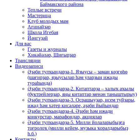
Баймакского района
Теплые встречи
Мастерица
Клуб молодых мам
Ағинәйҙәр
Школа Игебая
Йәнгүҙәй
Для вас
Газеты и журналы
Хикәйәләр, Шиғырҙар
Трансляции
Видеозаписи
Әҙәби тулҡындарҙа-1. Яҙыусы – заман көҙгөһө
(шағирҙар, яҙыусылар һәм уларҙың ижады
тураһында)
Әҙәби тулҡындарҙа-2. Китаптарҙа – халыҡ аҡылы
(буктрейлерҙар, яңы китаптар менән таныштырыу)
Әҙәби тулҡындарҙа-3. Осрашыуҙар, исем туйҙары,
ижад һәм хәтер кисәләре, әҙәби йыйындар
Әҙәби тулҡындарҙа-4. Әҙәби һәм ижади
конкурстар, марафондар, акциялар
Әҙәби тулҡындарҙа-5. Милли йолаларыбыҙға
тоғролоҡ (милли кейем, музыка ҡоралдарыбыҙ
һ.б.)
Контакты