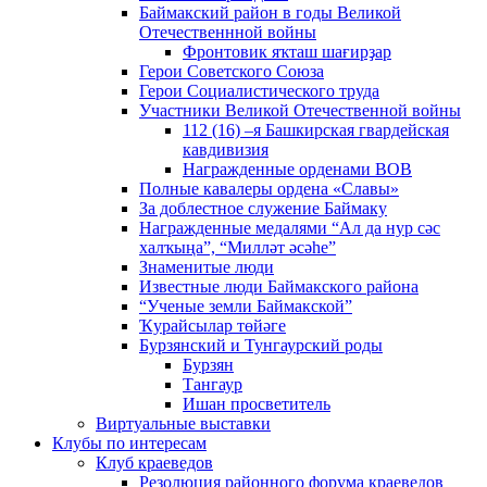
Баймакский район в годы Великой
Отечественнной войны
Фронтовик яҡташ шағирҙар
Герои Советского Союза
Герои Социалистического труда
Участники Великой Отечественной войны
112 (16) –я Башкирская гвардейская
кавдивизия
Награжденные орденами ВОВ
Полные кавалеры ордена «Славы»
За доблестное служение Баймаку
Награжденные медалями “Ал да нур сәс
халҡыңа”, “Милләт әсәһе”
Знаменитые люди
Известные люди Баймакского района
“Ученые земли Баймакской”
Ҡурайсылар төйәге
Бурзянский и Тунгаурский роды
Бурзян
Тангаур
Ишан просветитель
Виртуальные выставки
Клубы по интересам
Клуб краеведов
Резолюция районного форума краеведов