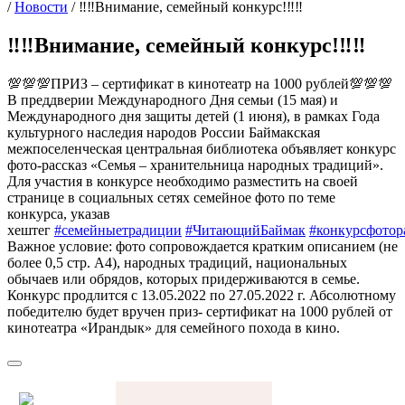
/
Новости
/
‼‼Внимание, семейный конкурс!‼‼
‼‼Внимание, семейный конкурс!‼‼
💯💯💯ПРИЗ – сертификат в кинотеатр на 1000 рублей💯💯💯
В преддверии Международного Дня семьи (15 мая) и
Международного дня защиты детей (1 июня), в рамках Года
культурного наследия народов России Баймакская
межпоселенческая центральная библиотека объявляет конкурс
фото-рассказ «Семья – хранительница народных традиций».
Для участия в конкурсе необходимо разместить на своей
странице в социальных сетях семейное фото по теме
конкурса, указав
хештег
#семейныетрадиции
#ЧитающийБаймак
#конкурсфотор
Важное условие: фото сопровождается кратким описанием (не
более 0,5 стр. А4), народных традиций, национальных
обычаев или обрядов, которых придерживаются в семье.
Конкурс продлится с 13.05.2022 по 27.05.2022 г. Абсолютному
победителю будет вручен приз- сертификат на 1000 рублей от
кинотеатра «Ирандык» для семейного похода в кино.