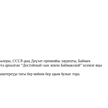
валеры, СССР-ҙың Дәүләт премияһы лауреаты, Баймаҡ
а арналған “Достойный сын земли Баймакской” исемле яңы
әштереүҙә тағы бер мөһим бер аҙым булып тора.