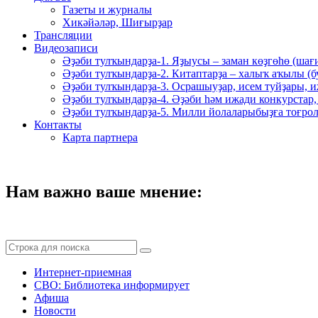
Газеты и журналы
Хикәйәләр, Шиғырҙар
Трансляции
Видеозаписи
Әҙәби тулҡындарҙа-1. Яҙыусы – заман көҙгөһө (шағ
Әҙәби тулҡындарҙа-2. Китаптарҙа – халыҡ аҡылы (
Әҙәби тулҡындарҙа-3. Осрашыуҙар, исем туйҙары, и
Әҙәби тулҡындарҙа-4. Әҙәби һәм ижади конкурстар,
Әҙәби тулҡындарҙа-5. Милли йолаларыбыҙға тоғрол
Контакты
Карта партнера
Нам важно ваше мнение:
Интернет-приемная
СВО: Библиотека информирует
Афиша
Новости