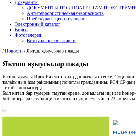
Документы
ДОКУМЕНТЫ ПО ИНОАГЕНТАМ И ЭКСТРЕМ
Антитеррористическая безопасность
Прейскурант цен на услуги
Электронный каталог
Видео
Фотогалерея
Виртуальные выставки
/
Новости
/
Яҡташ яҙыусылар ижады
Яҡташ яҙыусылар ижады
Яҡташ яҙыусы Ирек Бикмәтовтың данлыҡлы игенсе, Социалист
ҡалаһының һәм районының почетлы гражданины, РСФСР-ҙың Ю
китабы донъя күрҙе.
Был китап бар ғүмерен тыуған еренә, донъялағы иң изге һөнәр
Библиографик-публицистик китаптың исем туйын 23 апрель к
Решаем вме