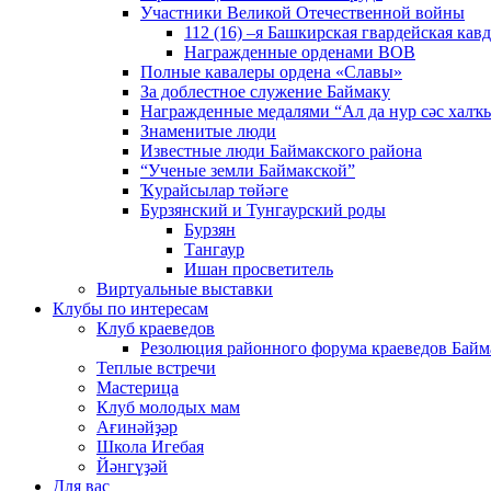
Участники Великой Отечественной войны
112 (16) –я Башкирская гвардейская кав
Награжденные орденами ВОВ
Полные кавалеры ордена «Славы»
За доблестное служение Баймаку
Награжденные медалями “Ал да нур сәс халҡы
Знаменитые люди
Известные люди Баймакского района
“Ученые земли Баймакской”
Ҡурайсылар төйәге
Бурзянский и Тунгаурский роды
Бурзян
Тангаур
Ишан просветитель
Виртуальные выставки
Клубы по интересам
Клуб краеведов
Резолюция районного форума краеведов Байм
Теплые встречи
Мастерица
Клуб молодых мам
Ағинәйҙәр
Школа Игебая
Йәнгүҙәй
Для вас