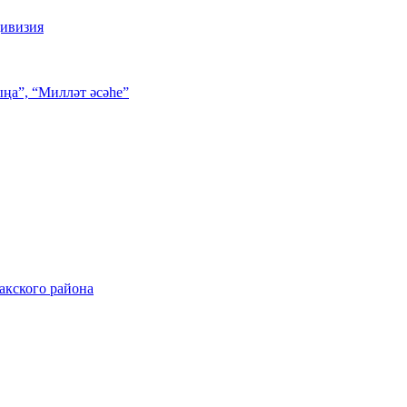
дивизия
ңа”, “Милләт әсәһе”
акского района