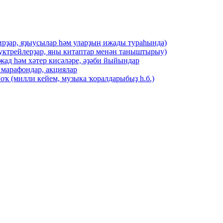
ирҙар, яҙыусылар һәм уларҙың ижады тураһында)
буктрейлерҙар, яңы китаптар менән таныштырыу)
жад һәм хәтер кисәләре, әҙәби йыйындар
 марафондар, акциялар
оҡ (милли кейем, музыка ҡоралдарыбыҙ һ.б.)