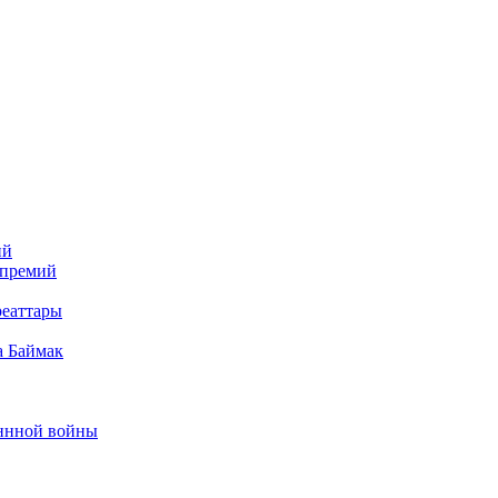
ий
 премий
реаттары
а Баймак
еннной войны