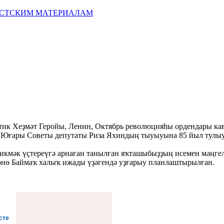
ИСТСКИМ МАТЕРИАЛАМ
ик Хеҙмәт Геройы, Ленин, Октябрь революцияһы ордендары ка
ғары Советы депутаты Риза Яхиндың тыуыуына 85 йыл тулыуғ
-икмәк үҫтереүгә арнаған танылған яҡташыбыҙҙың исемен мәңгел
өнө Баймаҡ халыҡ ижады үҙәгендә уҙғарыу планлаштырылған.
сте