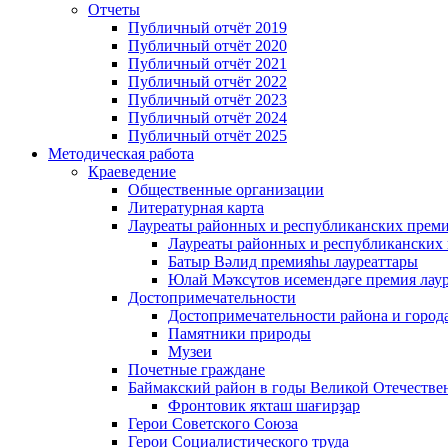
Отчеты
Публичный отчёт 2019
Публичный отчёт 2020
Публичный отчёт 2021
Публичный отчёт 2022
Публичный отчёт 2023
Публичный отчёт 2024
Публичный отчёт 2025
Методическая работа
Краеведение
Общественные организации
Литературная карта
Лауреаты районных и республиканских прем
Лауреаты районных и республиканских
Батыр Вәлид премияһы лауреаттары
Юлай Мәҡсүтов исемендәге премия лау
Достопримечательности
Достопримечательности района и город
Памятники природы
Музеи
Почетные граждане
Баймакский район в годы Великой Отечеств
Фронтовик яҡташ шағирҙар
Герои Советского Союза
Герои Социалистического труда