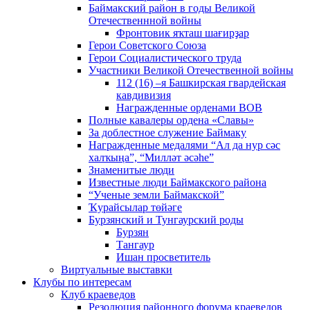
Баймакский район в годы Великой
Отечественнной войны
Фронтовик яҡташ шағирҙар
Герои Советского Союза
Герои Социалистического труда
Участники Великой Отечественной войны
112 (16) –я Башкирская гвардейская
кавдивизия
Награжденные орденами ВОВ
Полные кавалеры ордена «Славы»
За доблестное служение Баймаку
Награжденные медалями “Ал да нур сәс
халҡыңа”, “Милләт әсәһе”
Знаменитые люди
Известные люди Баймакского района
“Ученые земли Баймакской”
Ҡурайсылар төйәге
Бурзянский и Тунгаурский роды
Бурзян
Тангаур
Ишан просветитель
Виртуальные выставки
Клубы по интересам
Клуб краеведов
Резолюция районного форума краеведов