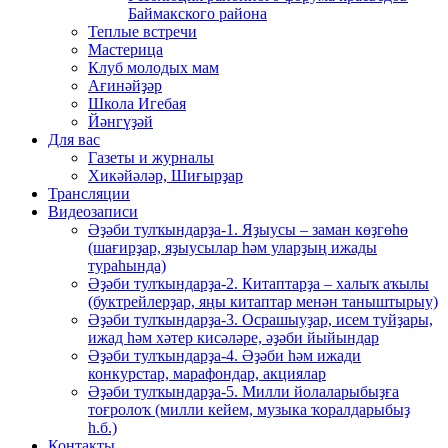
Баймакского района
Теплые встречи
Мастерица
Клуб молодых мам
Ағинәйҙәр
Школа Игебая
Йәнгүҙәй
Для вас
Газеты и журналы
Хикәйәләр, Шиғырҙар
Трансляции
Видеозаписи
Әҙәби тулҡындарҙа-1. Яҙыусы – заман көҙгөһө
(шағирҙар, яҙыусылар һәм уларҙың ижады
тураһында)
Әҙәби тулҡындарҙа-2. Китаптарҙа – халыҡ аҡылы
(буктрейлерҙар, яңы китаптар менән таныштырыу)
Әҙәби тулҡындарҙа-3. Осрашыуҙар, исем туйҙары,
ижад һәм хәтер кисәләре, әҙәби йыйындар
Әҙәби тулҡындарҙа-4. Әҙәби һәм ижади
конкурстар, марафондар, акциялар
Әҙәби тулҡындарҙа-5. Милли йолаларыбыҙға
тоғролоҡ (милли кейем, музыка ҡоралдарыбыҙ
һ.б.)
Контакты