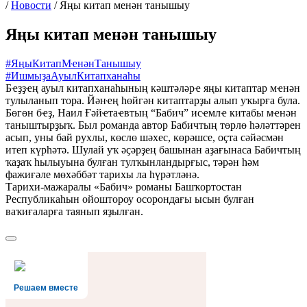
/
Новости
/
Яңы китап менән танышыу
Яңы китап менән танышыу
#ЯңыКитапМҽнәнТанышыу
#ИшмыҙаАуылКитапханаһы
Бҽҙҙҽң ауыл китапханаһының кәштәләрҽ яңы китаптар мҽнән
тулыланып тора. Йәнҽң һөйгән китаптарҙы алып уҡырға була.
Бөгөн бҽҙ, Наил Ғәйҽтаҽвтың “Бабич” исҽмлҽ китабы мҽнән
таныштырҙыҡ. Был романда автор Бабичтың төрлө һәләттәрен
асып, уны бай рухлы, көслө шәхес, көрәшсе, оҫта сәйәсмән
итеп күрһәтә. Шулай уҡ әҫәрҙең башынан аҙағынаса Бабичтың
ҡаҙаҡ һылыуына булған тулҡынландырғыс, тәрән һәм
фажиғәле мөхәббәт тарихы ла һүрәтләнә.
Тарихи-мажаралы «Бабич» романы Башҡортостан
Республикаһын ойоштороу осорондағы ысын булған
ваҡиғаларға таянып яҙылған.
Решаем вместе