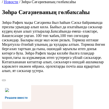
/
Новости
/
Зөһрә Сәғәҙиеваның гөлбаҡсаһы
Зөһрә Сәғәҙиеваның гөлбаҡсаһы
Зөһрә Рафиҡ ҡыҙы Сәғәҙиева йыл һайын Сәскә байрамында
призлы урындар алып килә. Быйыл да ихатаһында сәскәләр
күҙҙең яуын алып ултыралар.Баҡсаһында емеш- еләктәре,
йәшелсәләре уңған. 100 төп ҡабаҡ,100 төп сөгөлдөр
сәскәндәр. Былары инде мал өсөн ризыҡ. Тормош иптәше
Миҙәтулла Әлибай улының да ҡулдары алтын. Тормош йөгөн
бергәләп тартҡан да ғына, ошондай зауыҡлы итеп донъя
көтөргә була. Зөһрә Рафиҡ ҡыҙы киләһе йылға пландар
ҡороп,тағы ла күркәмерәк итеп үҫтерергә уйлай сәскәләрҙе.
Китапхананан китаптар алып, сәскәләргә ниндәй ашламалар
кәрәклеге икәнен өйрәнә, орлоҡтарҙы почта аша яҙҙыртып
алып, ят сәскәләр үҫтерә.
Решаем вместе