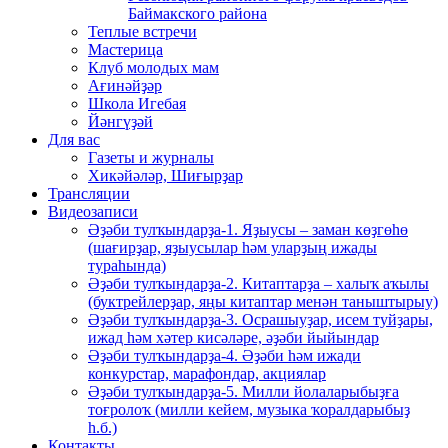
Баймакского района
Теплые встречи
Мастерица
Клуб молодых мам
Ағинәйҙәр
Школа Игебая
Йәнгүҙәй
Для вас
Газеты и журналы
Хикәйәләр, Шиғырҙар
Трансляции
Видеозаписи
Әҙәби тулҡындарҙа-1. Яҙыусы – заман көҙгөһө
(шағирҙар, яҙыусылар һәм уларҙың ижады
тураһында)
Әҙәби тулҡындарҙа-2. Китаптарҙа – халыҡ аҡылы
(буктрейлерҙар, яңы китаптар менән таныштырыу)
Әҙәби тулҡындарҙа-3. Осрашыуҙар, исем туйҙары,
ижад һәм хәтер кисәләре, әҙәби йыйындар
Әҙәби тулҡындарҙа-4. Әҙәби һәм ижади
конкурстар, марафондар, акциялар
Әҙәби тулҡындарҙа-5. Милли йолаларыбыҙға
тоғролоҡ (милли кейем, музыка ҡоралдарыбыҙ
һ.б.)
Контакты