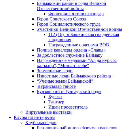
Баймакский район в годы Великой
Отечественнной войны
Фронтовик яҡташ шағирҙар
Герои Советского Союза
Герои Социалистического труда
Участники Великой Отечественной войны
112 (16) –я Башкирская гвардейская
кавдивизия
Награжденные орденами ВОВ
Полные кавалеры ордена «Славы»
За доблестное служение Баймаку
Награжденные медалями “Ал да нур сәс
халҡыңа”, “Милләт әсәһе”
Знаменитые люди
Известные люди Баймакского района
“Ученые земли Баймакской”
Ҡурайсылар төйәге
Бурзянский и Тунгаурский роды
Бурзян
Тангаур
Ишан просветитель
Виртуальные выставки
Клубы по интересам
Клуб краеведов
Резолюция районного форума краеведов