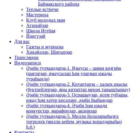
Баймакского района
Теплые встречи
Мастерица
Клуб молодых мам
Ағинәйҙәр
Школа Игебая
Йәнгүҙәй
Для вас
Газеты и журналы
Хикәйәләр, Шиғырҙар
Трансляции
Видеозаписи
Әҙәби тулҡындарҙа-1. Яҙыусы – заман көҙгөһө
(шағирҙар, яҙыусылар һәм уларҙың ижады
тураһында)
Әҙәби тулҡындарҙа-2. Китаптарҙа – халыҡ аҡылы
(буктрейлерҙар, яңы китаптар менән таныштырыу)
Әҙәби тулҡындарҙа-3. Осрашыуҙар, исем туйҙары,
ижад һәм хәтер кисәләре, әҙәби йыйындар
Әҙәби тулҡындарҙа-4. Әҙәби һәм ижади
конкурстар, марафондар, акциялар
Әҙәби тулҡындарҙа-5. Милли йолаларыбыҙға
тоғролоҡ (милли кейем, музыка ҡоралдарыбыҙ
һ.б.)
Контакты