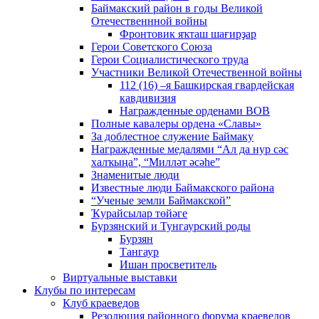
Баймакский район в годы Великой
Отечественнной войны
Фронтовик яҡташ шағирҙар
Герои Советского Союза
Герои Социалистического труда
Участники Великой Отечественной войны
112 (16) –я Башкирская гвардейская
кавдивизия
Награжденные орденами ВОВ
Полные кавалеры ордена «Славы»
За доблестное служение Баймаку
Награжденные медалями “Ал да нур сәс
халҡыңа”, “Милләт әсәһе”
Знаменитые люди
Известные люди Баймакского района
“Ученые земли Баймакской”
Ҡурайсылар төйәге
Бурзянский и Тунгаурский роды
Бурзян
Тангаур
Ишан просветитель
Виртуальные выставки
Клубы по интересам
Клуб краеведов
Резолюция районного форума краеведов