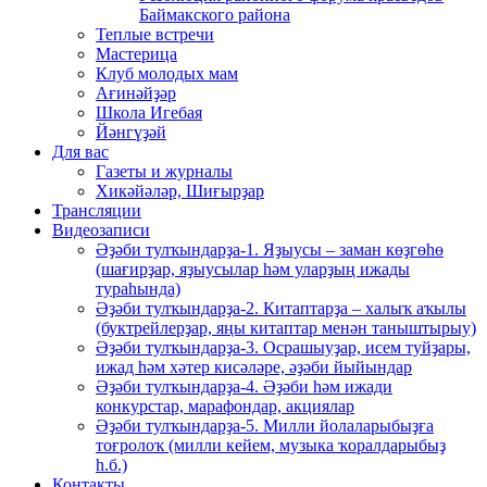
Баймакского района
Теплые встречи
Мастерица
Клуб молодых мам
Ағинәйҙәр
Школа Игебая
Йәнгүҙәй
Для вас
Газеты и журналы
Хикәйәләр, Шиғырҙар
Трансляции
Видеозаписи
Әҙәби тулҡындарҙа-1. Яҙыусы – заман көҙгөһө
(шағирҙар, яҙыусылар һәм уларҙың ижады
тураһында)
Әҙәби тулҡындарҙа-2. Китаптарҙа – халыҡ аҡылы
(буктрейлерҙар, яңы китаптар менән таныштырыу)
Әҙәби тулҡындарҙа-3. Осрашыуҙар, исем туйҙары,
ижад һәм хәтер кисәләре, әҙәби йыйындар
Әҙәби тулҡындарҙа-4. Әҙәби һәм ижади
конкурстар, марафондар, акциялар
Әҙәби тулҡындарҙа-5. Милли йолаларыбыҙға
тоғролоҡ (милли кейем, музыка ҡоралдарыбыҙ
һ.б.)
Контакты