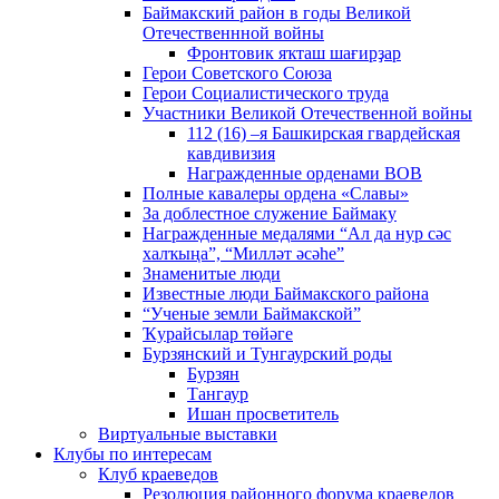
Баймакский район в годы Великой
Отечественнной войны
Фронтовик яҡташ шағирҙар
Герои Советского Союза
Герои Социалистического труда
Участники Великой Отечественной войны
112 (16) –я Башкирская гвардейская
кавдивизия
Награжденные орденами ВОВ
Полные кавалеры ордена «Славы»
За доблестное служение Баймаку
Награжденные медалями “Ал да нур сәс
халҡыңа”, “Милләт әсәһе”
Знаменитые люди
Известные люди Баймакского района
“Ученые земли Баймакской”
Ҡурайсылар төйәге
Бурзянский и Тунгаурский роды
Бурзян
Тангаур
Ишан просветитель
Виртуальные выставки
Клубы по интересам
Клуб краеведов
Резолюция районного форума краеведов