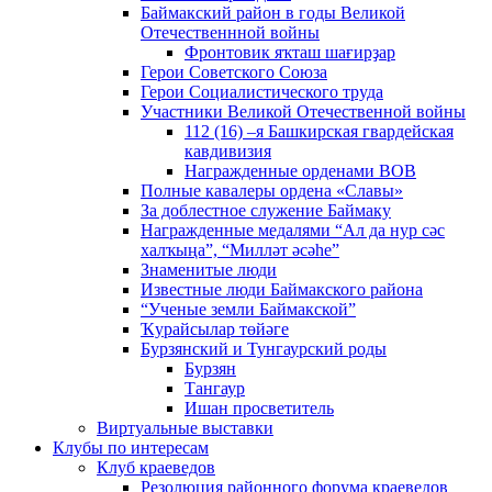
Баймакский район в годы Великой
Отечественнной войны
Фронтовик яҡташ шағирҙар
Герои Советского Союза
Герои Социалистического труда
Участники Великой Отечественной войны
112 (16) –я Башкирская гвардейская
кавдивизия
Награжденные орденами ВОВ
Полные кавалеры ордена «Славы»
За доблестное служение Баймаку
Награжденные медалями “Ал да нур сәс
халҡыңа”, “Милләт әсәһе”
Знаменитые люди
Известные люди Баймакского района
“Ученые земли Баймакской”
Ҡурайсылар төйәге
Бурзянский и Тунгаурский роды
Бурзян
Тангаур
Ишан просветитель
Виртуальные выставки
Клубы по интересам
Клуб краеведов
Резолюция районного форума краеведов