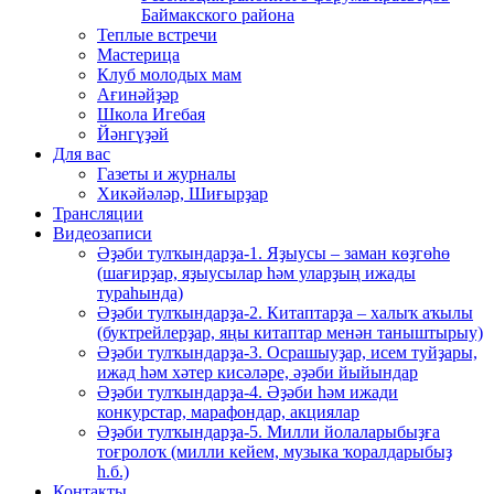
Баймакского района
Теплые встречи
Мастерица
Клуб молодых мам
Ағинәйҙәр
Школа Игебая
Йәнгүҙәй
Для вас
Газеты и журналы
Хикәйәләр, Шиғырҙар
Трансляции
Видеозаписи
Әҙәби тулҡындарҙа-1. Яҙыусы – заман көҙгөһө
(шағирҙар, яҙыусылар һәм уларҙың ижады
тураһында)
Әҙәби тулҡындарҙа-2. Китаптарҙа – халыҡ аҡылы
(буктрейлерҙар, яңы китаптар менән таныштырыу)
Әҙәби тулҡындарҙа-3. Осрашыуҙар, исем туйҙары,
ижад һәм хәтер кисәләре, әҙәби йыйындар
Әҙәби тулҡындарҙа-4. Әҙәби һәм ижади
конкурстар, марафондар, акциялар
Әҙәби тулҡындарҙа-5. Милли йолаларыбыҙға
тоғролоҡ (милли кейем, музыка ҡоралдарыбыҙ
һ.б.)
Контакты