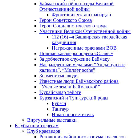
Баймакский район в годы Великой
Отечественнной войны
Фронтовик яҡташ шағирҙар
Герои Советского Союза
Герои Социалистического труда
Участники Великой Отечественной войны
112 (16) –я Башкирская гвардейская
кавдивизия
Награжденные орденами ВОВ
Полные кавалеры ордена «Славы»
За доблестное служение Баймаку
Награжденные медалями “Ал да нур сәс
халҡыңа”, “Милләт әсәһе”
Знаменитые люди
Известные люди Баймакского района
“Ученые земли Баймакской”
Ҡурайсылар төйәге
Бурзянский и Тунгаурский роды
Бурзян
Тангаур
Ишан просветитель
Виртуальные выставки
Клубы по интересам
Клуб краеведов
Резолюция районного форума краеведов