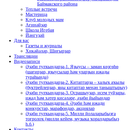
Баймакского района
Теплые встречи
Мастерица
Клуб молодых мам
Ағинәйҙәр
Школа Игебая
Йәнгүҙәй
Для вас
Газеты и журналы
Хикәйәләр, Шиғырҙар
Трансляции
Видеозаписи
Әҙәби тулҡындарҙа-1. Яҙыусы – заман көҙгөһө
(шағирҙар, яҙыусылар һәм уларҙың ижады
тураһында)
Әҙәби тулҡындарҙа-2. Китаптарҙа – халыҡ аҡылы
(буктрейлерҙар, яңы китаптар менән таныштырыу)
Әҙәби тулҡындарҙа-3. Осрашыуҙар, исем туйҙары,
ижад һәм хәтер кисәләре, әҙәби йыйындар
Әҙәби тулҡындарҙа-4. Әҙәби һәм ижади
конкурстар, марафондар, акциялар
Әҙәби тулҡындарҙа-5. Милли йолаларыбыҙға
тоғролоҡ (милли кейем, музыка ҡоралдарыбыҙ
һ.б.)
Контакты