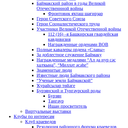
Баймакский район в годы Великой
Отечественнной войны
Фронтовик яҡташ шағирҙар
Герои Советского Союза
Герои Социалистического труда
Участники Великой Отечественной войны
112 (16) –я Башкирская гвардейская
кавдивизия
Награжденные орденами ВОВ
Полные кавалеры ордена «Славы»
За доблестное служение Баймаку
Награжденные медалями “Ал да нур сәс
халҡыңа”, “Милләт әсәһе”
Знаменитые люди
Известные люди Баймакского района
“Ученые земли Баймакской”
Ҡурайсылар төйәге
Бурзянский и Тунгаурский роды
Бурзян
Тангаур
Ишан просветитель
Виртуальные выставки
Клубы по интересам
Клуб краеведов
Резолюция районного форума краеведов