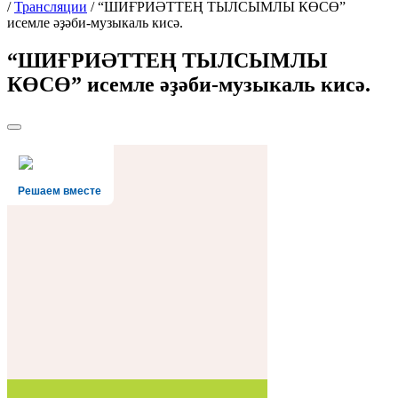
/
Трансляции
/
“ШИҒРИӘТТЕҢ ТЫЛСЫМЛЫ КӨСӨ”
исемле әҙәби-музыкаль кисә.
“ШИҒРИӘТТЕҢ ТЫЛСЫМЛЫ
КӨСӨ” исемле әҙәби-музыкаль кисә.
Решаем вместе