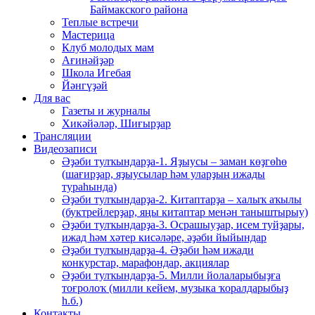
Баймакского района
Теплые встречи
Мастерица
Клуб молодых мам
Ағинәйҙәр
Школа Игебая
Йәнгүҙәй
Для вас
Газеты и журналы
Хикәйәләр, Шиғырҙар
Трансляции
Видеозаписи
Әҙәби тулҡындарҙа-1. Яҙыусы – заман көҙгөһө
(шағирҙар, яҙыусылар һәм уларҙың ижады
тураһында)
Әҙәби тулҡындарҙа-2. Китаптарҙа – халыҡ аҡылы
(буктрейлерҙар, яңы китаптар менән таныштырыу)
Әҙәби тулҡындарҙа-3. Осрашыуҙар, исем туйҙары,
ижад һәм хәтер кисәләре, әҙәби йыйындар
Әҙәби тулҡындарҙа-4. Әҙәби һәм ижади
конкурстар, марафондар, акциялар
Әҙәби тулҡындарҙа-5. Милли йолаларыбыҙға
тоғролоҡ (милли кейем, музыка ҡоралдарыбыҙ
һ.б.)
Контакты