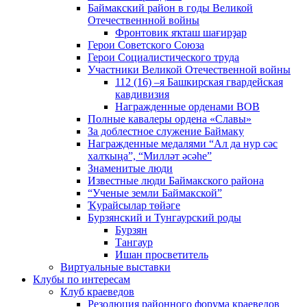
Баймакский район в годы Великой
Отечественнной войны
Фронтовик яҡташ шағирҙар
Герои Советского Союза
Герои Социалистического труда
Участники Великой Отечественной войны
112 (16) –я Башкирская гвардейская
кавдивизия
Награжденные орденами ВОВ
Полные кавалеры ордена «Славы»
За доблестное служение Баймаку
Награжденные медалями “Ал да нур сәс
халҡыңа”, “Милләт әсәһе”
Знаменитые люди
Известные люди Баймакского района
“Ученые земли Баймакской”
Ҡурайсылар төйәге
Бурзянский и Тунгаурский роды
Бурзян
Тангаур
Ишан просветитель
Виртуальные выставки
Клубы по интересам
Клуб краеведов
Резолюция районного форума краеведов