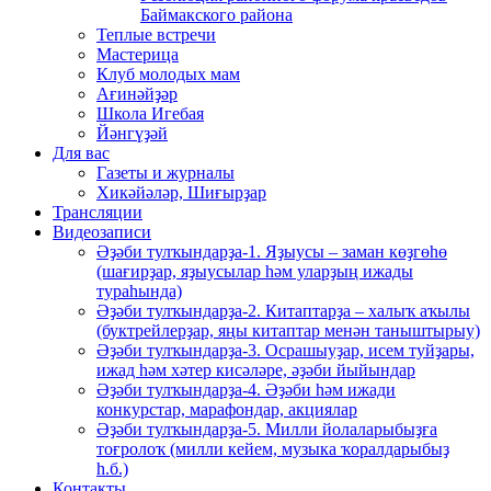
Баймакского района
Теплые встречи
Мастерица
Клуб молодых мам
Ағинәйҙәр
Школа Игебая
Йәнгүҙәй
Для вас
Газеты и журналы
Хикәйәләр, Шиғырҙар
Трансляции
Видеозаписи
Әҙәби тулҡындарҙа-1. Яҙыусы – заман көҙгөһө
(шағирҙар, яҙыусылар һәм уларҙың ижады
тураһында)
Әҙәби тулҡындарҙа-2. Китаптарҙа – халыҡ аҡылы
(буктрейлерҙар, яңы китаптар менән таныштырыу)
Әҙәби тулҡындарҙа-3. Осрашыуҙар, исем туйҙары,
ижад һәм хәтер кисәләре, әҙәби йыйындар
Әҙәби тулҡындарҙа-4. Әҙәби һәм ижади
конкурстар, марафондар, акциялар
Әҙәби тулҡындарҙа-5. Милли йолаларыбыҙға
тоғролоҡ (милли кейем, музыка ҡоралдарыбыҙ
һ.б.)
Контакты