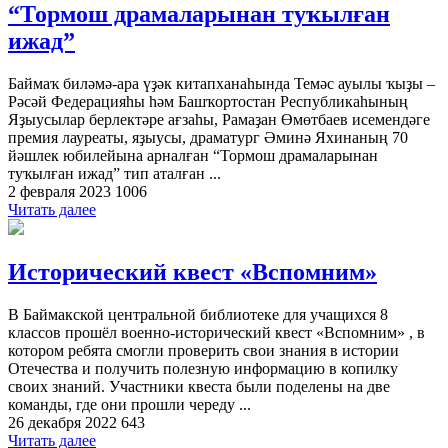
“Тормош драмаларынан туҡылған
ижад”
Баймаҡ биләмә-ара үҙәк китапханаһында Темәс ауылы ҡыҙы –
Рәсәй Федерацияһы һәм Башҡортостан Республикаһының
Яҙыусылар берлектәре ағзаһы, Рамаҙан Өмөтбаев исемендәге
премия лауреаты, яҙыусы, драматург Әминә Яхинаның 70
йәшлек юбилейына арналған “Тормош драмаларынан
туҡылған ижад” тип аталған ...
2 февраля 2023
1006
Читать далее
Исторический квест «Вспомним»
В Баймакской центральной библиотеке для учащихся 8
классов прошёл военно-исторический квест «Вспомним» , в
котором ребята смогли проверить свои знания в истории
Отечества и получить полезную информацию в копилку
своих знаний. Участники квеста были поделены на две
команды, где они прошли череду ...
26 декабря 2022
643
Читать далее