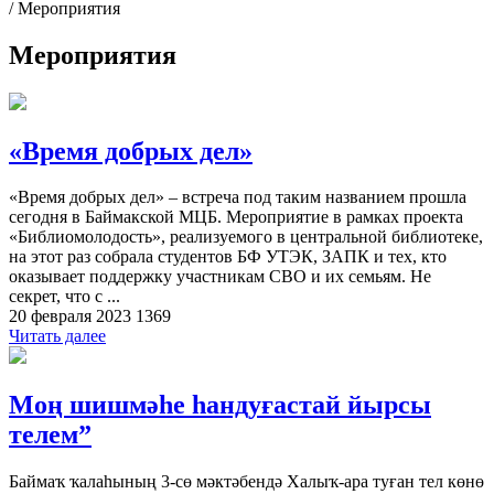
/
Мероприятия
Мероприятия
«Время добрых дел»
«Время добрых дел» – встреча под таким названием прошла
сегодня в Баймакской МЦБ. Мероприятие в рамках проекта
«Библиомолодость», реализуемого в центральной библиотеке,
на этот раз собрала студентов БФ УТЭК, ЗАПК и тех, кто
оказывает поддержку участникам СВО и их семьям. Не
секрет, что с ...
20 февраля 2023
1369
Читать далее
Моң шишмәһе һандуғастай йырсы
телем”
Баймаҡ ҡалаһының 3-сө мәктәбендә Халыҡ-ара туған тел көнө