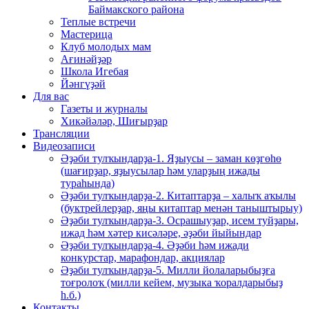
Баймакского района
Теплые встречи
Мастерица
Клуб молодых мам
Ағинәйҙәр
Школа Игебая
Йәнгүҙәй
Для вас
Газеты и журналы
Хикәйәләр, Шиғырҙар
Трансляции
Видеозаписи
Әҙәби тулҡындарҙа-1. Яҙыусы – заман көҙгөһө
(шағирҙар, яҙыусылар һәм уларҙың ижады
тураһында)
Әҙәби тулҡындарҙа-2. Китаптарҙа – халыҡ аҡылы
(буктрейлерҙар, яңы китаптар менән таныштырыу)
Әҙәби тулҡындарҙа-3. Осрашыуҙар, исем туйҙары,
ижад һәм хәтер кисәләре, әҙәби йыйындар
Әҙәби тулҡындарҙа-4. Әҙәби һәм ижади
конкурстар, марафондар, акциялар
Әҙәби тулҡындарҙа-5. Милли йолаларыбыҙға
тоғролоҡ (милли кейем, музыка ҡоралдарыбыҙ
һ.б.)
Контакты