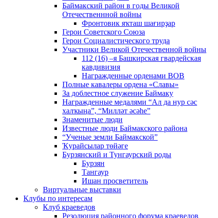
Баймакский район в годы Великой
Отечественнной войны
Фронтовик яҡташ шағирҙар
Герои Советского Союза
Герои Социалистического труда
Участники Великой Отечественной войны
112 (16) –я Башкирская гвардейская
кавдивизия
Награжденные орденами ВОВ
Полные кавалеры ордена «Славы»
За доблестное служение Баймаку
Награжденные медалями “Ал да нур сәс
халҡыңа”, “Милләт әсәһе”
Знаменитые люди
Известные люди Баймакского района
“Ученые земли Баймакской”
Ҡурайсылар төйәге
Бурзянский и Тунгаурский роды
Бурзян
Тангаур
Ишан просветитель
Виртуальные выставки
Клубы по интересам
Клуб краеведов
Резолюция районного форума краеведов