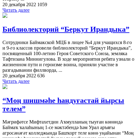
20 декабря 2022
1059
Читать далее
Библиолекторий “Беркут Ирандыка”
Сотрудники Баймакской МЦБ в лицее №4 для учащихся 8-го
и 9-го классов провели библиолекторий “Беркут Ирандыка”,
посвященный 100-летию Героя Советского Союза, земляка
Тафтизана Миннигулова. В ходе мероприятия ребята узнали о
жизненном пути и героизме воина, приняли участие в
разгадывании филлворда, ...
20 декабря 2022
636
Читать далее
“Моң шишмәһе һандуғастай йырсы
телем”
Мәғрифәтсе Мифтахетдин Аҡмулланың тыуған көнөндә
Баймаҡ ҡалаһының 1-се мәктәбендә һәм Урал аръяғы
агросәнәғәт колледжында Башҡорт теле көнө уңайынан “Моң