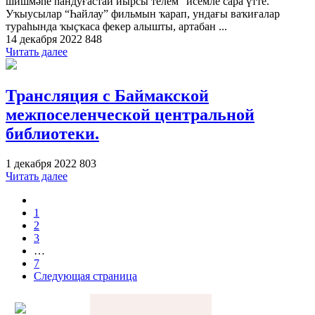
шишмәһе һандуғастай йырсы телем” исемле сара үтте.
Уҡыусылар “Һайлау” фильмын ҡарап, ундағы ваҡиғалар
тураһында ҡыҫҡаса фекер алышты, артабан ...
14 декабря 2022
848
Читать далее
Трансляция с Баймакской
межпоселенческой центральной
библиотеки.
1 декабря 2022
803
Читать далее
1
2
3
…
7
Следующая страница