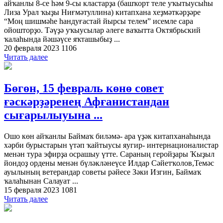
айҡанлы 8-се һәм 9-сы кластарҙа (башҡорт теле уҡытыусыһы
Лиза Урал ҡыҙы Ниғмәтуллина) китапхана хеҙмәткәрҙәре
“Моң шишмәһе һандуғастай йырсы телем” исемле сара
ойошторҙо. Тәүҙә уҡыусылар әлеге ваҡытта Октябрьский
ҡалаһында йәшәүсе яҡташыбыҙ ...
20 февраля 2023
1106
Читать далее
Бөгөн, 15 февраль көнө совет
ғәскәрҙәренең Афғанистандан
сығарылыуына ...
Ошо көн айҡанлы Баймаҡ биләмә- ара үҙәк китапханаһында
хәрби бурыстарын үтәп ҡайтыусы яугир- интернационалистар
менән тура эфирҙа осрашыу үтте. Сараның геройҙары Ҡыҙыл
йондоҙ ордены менән бүләкләнеүсе Илдар Сәйетҡолов,Темәс
ауылының ветерандар советы рәйесе Зәки Изгин, Баймаҡ
ҡалаһынан Салауат ...
15 февраля 2023
1081
Читать далее