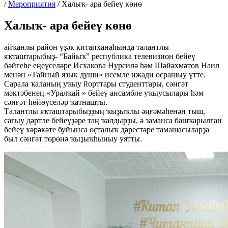
/
Мероприятия
/
Халыҡ- ара бейеү көнө
Халыҡ- ара бейеү көнө
айҡанлы район үҙәк китапханаһында талантлы
яҡташтарыбыҙ- “Байыҡ” республика телевизион бейеү
бәйгеһе еңеүселәре Исхакова Нурсилә һәм Шәйәхмәтов Наил
менән «Тайный язык души» исемле ижади осрашыу үтте.
Сарала ҡаланың уҡыу йорттары студенттары, сәнгәт
мәктәбенең «Уралҡай » бейеү ансамбле уҡыусылары һәм
сәнғәт һөйөүселәр ҡатнашты.
Талантлы яҡташтарыбыҙҙың ҡыҙыҡлы әңғәмәһенән тыш,
сағыу дәртле бейеүҙәре таң ҡалдырҙы, ә заманса башҡарылған
бейеү хәрәкәте буйынса оҫталыҡ дәрестәре тамашасыларҙа
был сәнғәт төрөнә ҡыҙыҡһыныу уятты.