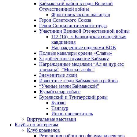
Баймакский район в годы Великой
Отечественнной войны
Фронтовик яҡташ шағирҙар
Герои Советского Союза
Герои Социалистического труда
Участники Великой Отечественной войны
112 (16) –я Башкирская гвардейская
кавдивизия
Награжденные орденами ВОВ
Полные кавалеры ордена «Славы»
За доблестное служение Баймаку
Награжденные медалями “Ал да нур сәс
халҡыңа”, “Милләт әсәһе”
Знаменитые люди
Известные люди Баймакского района
“Ученые земли Баймакской”
Ҡурайсылар төйәге
Бурзянский и Тунгаурский роды
Бурзян
Тангаур
Ишан просветитель
Виртуальные выставки
Клубы по интересам
Клуб краеведов
Резолюция районного форума краеведов