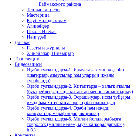
Баймакского района
Теплые встречи
Мастерица
Клуб молодых мам
Ағинәйҙәр
Школа Игебая
Йәнгүҙәй
Для вас
Газеты и журналы
Хикәйәләр, Шиғырҙар
Трансляции
Видеозаписи
Әҙәби тулҡындарҙа-1. Яҙыусы – заман көҙгөһө
(шағирҙар, яҙыусылар һәм уларҙың ижады
тураһында)
Әҙәби тулҡындарҙа-2. Китаптарҙа – халыҡ аҡылы
(буктрейлерҙар, яңы китаптар менән таныштырыу)
Әҙәби тулҡындарҙа-3. Осрашыуҙар, исем туйҙары,
ижад һәм хәтер кисәләре, әҙәби йыйындар
Әҙәби тулҡындарҙа-4. Әҙәби һәм ижади
конкурстар, марафондар, акциялар
Әҙәби тулҡындарҙа-5. Милли йолаларыбыҙға
тоғролоҡ (милли кейем, музыка ҡоралдарыбыҙ
һ.б.)
Контакты