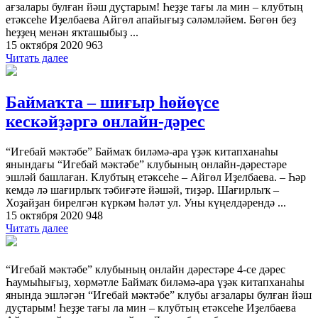
ағзалары булған йәш дуҫтарым! Һеҙҙе тағы ла мин – клубтың
етәксеһе Иҙелбаева Айгөл апайығыҙ сәләмләйем. Бөгөн беҙ
һеҙҙең менән яҡташыбыҙ ...
15 октября 2020
963
Читать далее
Баймаҡта – шиғыр һөйөүсе
кескәйҙәргә онлайн-дәрес
“Игебай мәктәбе” Баймаҡ биләмә-ара үҙәк китапханаһы
янындағы “Игебай мәктәбе” клубының онлайн-дәрестәре
эшләй башлаған. Клубтың етәксеһе – Айгөл Иҙелбаева. – Һәр
кемдә лә шағирлыҡ тәбиғәте йәшәй, тиҙәр. Шағирлыҡ –
Хоҙайҙан бирелгән күркәм һәләт ул. Уны күңелдәрендә ...
15 октября 2020
948
Читать далее
“Игебай мәктәбе” клубының онлайн дәрестәре 4-се дәрес
Һаумыһығыҙ, хөрмәтле Баймаҡ биләмә-ара үҙәк китапханаһы
янында эшләгән “Игебай мәктәбе” клубы ағзалары булған йәш
дуҫтарым! Һеҙҙе тағы ла мин – клубтың етәксеһе Иҙелбаева