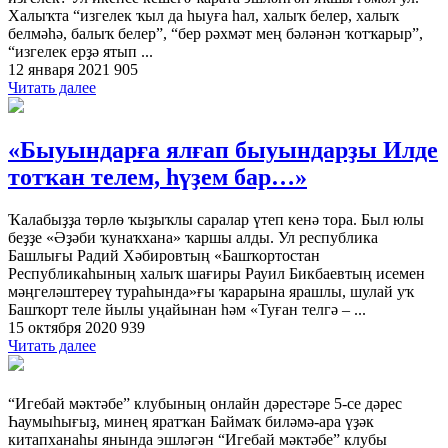
Халыҡта “изгелек ҡыл да һыуға һал, халыҡ белер, халыҡ
белмәһә, балыҡ белер”, “бер рәхмәт мең бәләнән ҡотҡарыр”,
“изгелек ерҙә ятып ...
12 января 2021
905
Читать далее
«Быуындарға ялғап быуындарҙы Илде
тотҡан телем, һүҙем бар…»
Ҡалабыҙҙа төрлө ҡыҙыҡлы саралар үтеп кенә тора. Был юлы
беҙҙе «Әҙәби ҡунаҡхана» ҡаршы алды. Ул республика
Башлығы Радий Хәбировтың «Башҡорт­остан
Республикаһының халыҡ шағиры Рауил Бикбаевтың исемен
мәңгеләштереү тураһында»­ғы ҡарарына ярашлы, шулай уҡ
Башҡорт теле йылы уңайынан һәм «Туған телгә – ...
15 октября 2020
939
Читать далее
“Игебай мәктәбе” клубының онлайн дәрестәре 5-се дәрес
Һаумыһығыҙ, минең яратҡан Баймаҡ биләмә-ара үҙәк
китапханаһы янында эшләгән “Игебай мәктәбе” клубы