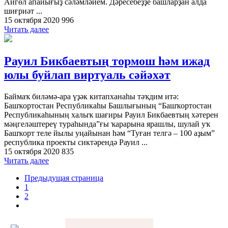
Айгөл апайығыҙ сәләмләйем. Дәресебеҙҙе башларҙан алда
шиғриәт ...
15 октября 2020
996
Читать далее
Рауил Бикбаевтың тормош һәм ижад
юлы буйлап виртуаль сәйәхәт
Баймаҡ биләмә-ара үҙәк китапханаһы тәҡдим итә:
Башҡортостан Республикаһы Башлығының “Башҡортостан
Республикаһының халыҡ шағиры Рауил Бикбаевтың хәтерен
мәңгеләштереү тураһында”ғы ҡарарына ярашлы, шулай уҡ
Башҡорт теле йылы уңайынан һәм “Туған телгә – 100 аҙым”
республика проекты сиктәрендә Рауил ...
15 октября 2020
835
Читать далее
Предыдущая страница
1
2