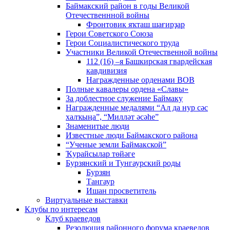
Баймакский район в годы Великой
Отечественнной войны
Фронтовик яҡташ шағирҙар
Герои Советского Союза
Герои Социалистического труда
Участники Великой Отечественной войны
112 (16) –я Башкирская гвардейская
кавдивизия
Награжденные орденами ВОВ
Полные кавалеры ордена «Славы»
За доблестное служение Баймаку
Награжденные медалями “Ал да нур сәс
халҡыңа”, “Милләт әсәһе”
Знаменитые люди
Известные люди Баймакского района
“Ученые земли Баймакской”
Ҡурайсылар төйәге
Бурзянский и Тунгаурский роды
Бурзян
Тангаур
Ишан просветитель
Виртуальные выставки
Клубы по интересам
Клуб краеведов
Резолюция районного форума краеведов