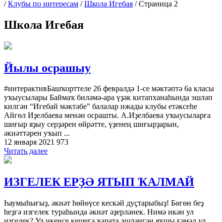
/
Клубы по интересам
/
Школа Игебая
/
Страница 2
Школа Игебая
Йылы осрашыу
#интерактивБашҡорттеле 26 февралдә 1-се мәктәптә 6а класы
уҡыусылары Баймаҡ биләмә-ара үҙәк китапханаһында эшләп
килгән “Игебай мәктәбе” балалар ижады клубы етәксеһе
Айгөл Иҙелбаева менән осрашты. А.Иҙелбаева уҡыусыларға
шиғыр яҙыу серҙәрен өйрәтте, үҙенең шиғырҙарын,
әкиәттәрен уҡып ...
12 января 2021
973
Читать далее
ИЗГЕЛЕК ЕРҘӘ ЯТЫП ҠАЛМАЙ
Һаумыһығыҙ, әкиәт һөйөүсе кескәй дуҫтарыбыҙ! Бөгөн беҙ
һеҙгә изгелек тураһында әкиәт әҙерләнек. Нимә икән ул
изгелек? Ул икенсе кешегә ҡарата эшләнгән яҡшы ғәмәл ул.