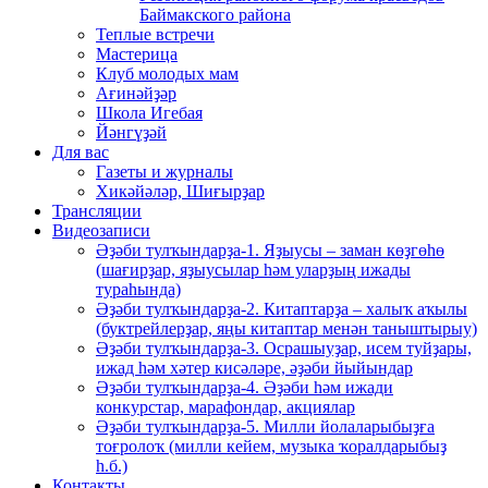
Баймакского района
Теплые встречи
Мастерица
Клуб молодых мам
Ағинәйҙәр
Школа Игебая
Йәнгүҙәй
Для вас
Газеты и журналы
Хикәйәләр, Шиғырҙар
Трансляции
Видеозаписи
Әҙәби тулҡындарҙа-1. Яҙыусы – заман көҙгөһө
(шағирҙар, яҙыусылар һәм уларҙың ижады
тураһында)
Әҙәби тулҡындарҙа-2. Китаптарҙа – халыҡ аҡылы
(буктрейлерҙар, яңы китаптар менән таныштырыу)
Әҙәби тулҡындарҙа-3. Осрашыуҙар, исем туйҙары,
ижад һәм хәтер кисәләре, әҙәби йыйындар
Әҙәби тулҡындарҙа-4. Әҙәби һәм ижади
конкурстар, марафондар, акциялар
Әҙәби тулҡындарҙа-5. Милли йолаларыбыҙға
тоғролоҡ (милли кейем, музыка ҡоралдарыбыҙ
һ.б.)
Контакты