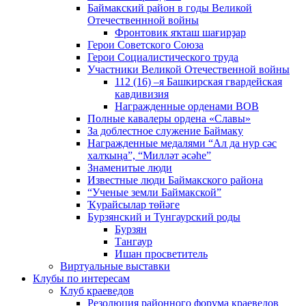
Баймакский район в годы Великой
Отечественнной войны
Фронтовик яҡташ шағирҙар
Герои Советского Союза
Герои Социалистического труда
Участники Великой Отечественной войны
112 (16) –я Башкирская гвардейская
кавдивизия
Награжденные орденами ВОВ
Полные кавалеры ордена «Славы»
За доблестное служение Баймаку
Награжденные медалями “Ал да нур сәс
халҡыңа”, “Милләт әсәһе”
Знаменитые люди
Известные люди Баймакского района
“Ученые земли Баймакской”
Ҡурайсылар төйәге
Бурзянский и Тунгаурский роды
Бурзян
Тангаур
Ишан просветитель
Виртуальные выставки
Клубы по интересам
Клуб краеведов
Резолюция районного форума краеведов