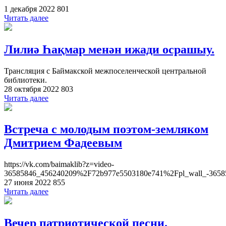
1 декабря 2022
801
Читать далее
Лилиә Һақмар менән ижади осрашыу.
Трансляция с Баймакской межпоселенческой центральной
библиотеки.
28 октября 2022
803
Читать далее
Встреча с молодым поэтом-земляком
Дмитрием Фадеевым
https://vk.com/baimaklib?z=video-
36585846_456240209%2F72b977e5503180e741%2Fpl_wall_-3658
27 июня 2022
855
Читать далее
Вечер патриотической песни.