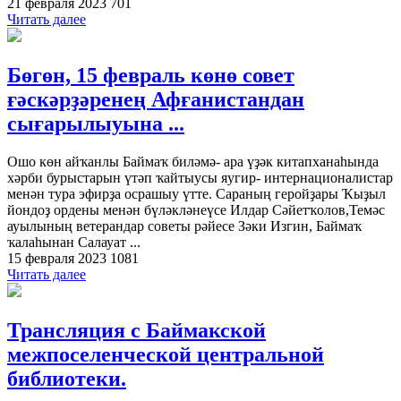
21 февраля 2023
701
Читать далее
Бөгөн, 15 февраль көнө совет
ғәскәрҙәренең Афғанистандан
сығарылыуына ...
Ошо көн айҡанлы Баймаҡ биләмә- ара үҙәк китапханаһында
хәрби бурыстарын үтәп ҡайтыусы яугир- интернационалистар
менән тура эфирҙа осрашыу үтте. Сараның геройҙары Ҡыҙыл
йондоҙ ордены менән бүләкләнеүсе Илдар Сәйетҡолов,Темәс
ауылының ветерандар советы рәйесе Зәки Изгин, Баймаҡ
ҡалаһынан Салауат ...
15 февраля 2023
1081
Читать далее
Трансляция с Баймакской
межпоселенческой центральной
библиотеки.